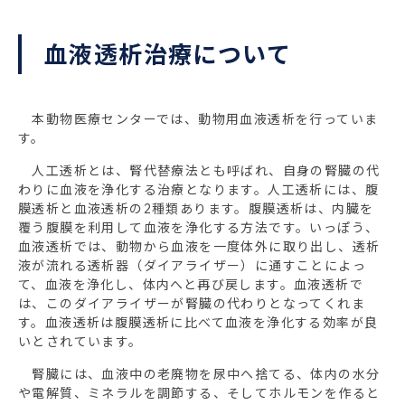
血液透析治療について
本動物医療センターでは、動物用血液透析を行っていま
す。
人工透析とは、腎代替療法とも呼ばれ、自身の腎臓の代
わりに血液を浄化する治療となります。人工透析には、腹
膜透析と血液透析の2種類あります。腹膜透析は、内臓を
覆う腹膜を利用して血液を浄化する方法です。いっぽう、
血液透析では、動物から血液を一度体外に取り出し、透析
液が流れる透析器（ダイアライザー）に通すことによっ
て、血液を浄化し、体内へと再び戻します。血液透析で
は、このダイアライザーが腎臓の代わりとなってくれま
す。血液透析は腹膜透析に比べて血液を浄化する効率が良
いとされています。
腎臓には、血液中の老廃物を尿中へ捨てる、体内の水分
や電解質、ミネラルを調節する、そしてホルモンを作ると