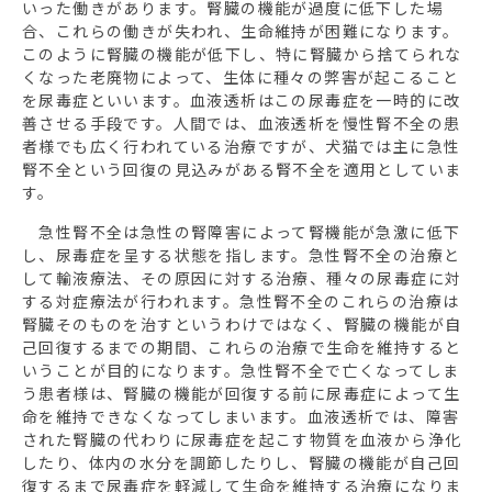
いった働きがあります。腎臓の機能が過度に低下した場
合、これらの働きが失われ、生命維持が困難になります。
このように腎臓の機能が低下し、特に腎臓から捨てられな
くなった老廃物によって、生体に種々の弊害が起こること
を尿毒症といいます。血液透析はこの尿毒症を一時的に改
善させる手段です。人間では、血液透析を慢性腎不全の患
者様でも広く行われている治療ですが、犬猫では主に急性
腎不全という回復の見込みがある腎不全を適用としていま
す。
急性腎不全は急性の腎障害によって腎機能が急激に低下
し、尿毒症を呈する状態を指します。急性腎不全の治療と
して輸液療法、その原因に対する治療、種々の尿毒症に対
する対症療法が行われます。急性腎不全のこれらの治療は
腎臓そのものを治すというわけではなく、腎臓の機能が自
己回復するまでの期間、これらの治療で生命を維持すると
いうことが目的になります。急性腎不全で亡くなってしま
う患者様は、腎臓の機能が回復する前に尿毒症によって生
命を維持できなくなってしまいます。血液透析では、障害
された腎臓の代わりに尿毒症を起こす物質を血液から浄化
したり、体内の水分を調節したりし、腎臓の機能が自己回
復するまで尿毒症を軽減して生命を維持する治療になりま