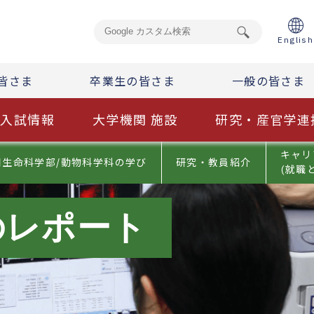
English
皆さま
卒業生の皆さま
一般の皆さま
入試情報
大学機関 施設
研究・産官学連
キャリ
用生命科学部/動物科学科の学び
研究・教員紹介
(就職
のレポート