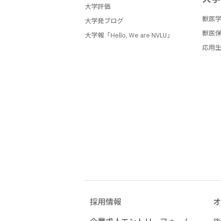
大学評価
獣医
大学発ブログ
獣医
大学報「Hello, We are NVLU」
応用
採用情報
オ