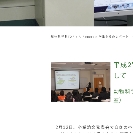
動物科学科TOP
>
A-Report
>
学生からのレポート 
平成
して
動物科
室）
2月12日、卒業論文発表会で自身の卒