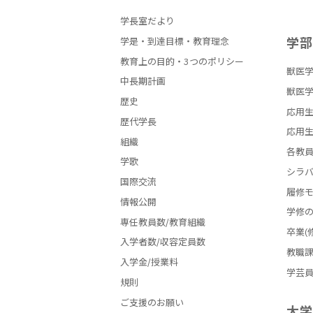
学長室だより
学
学是・到達目標・教育理念
教育上の目的・3つのポリシー
獣医学
中長期計画
獣医学
歴史
応用生
歴代学長
応用生
組織
各教
学歌
シラ
国際交流
履修
情報公開
学修
専任教員数/教育組織
卒業(
入学者数/収容定員数
教職
入学金/授業料
学芸
規則
ご支援のお願い
大