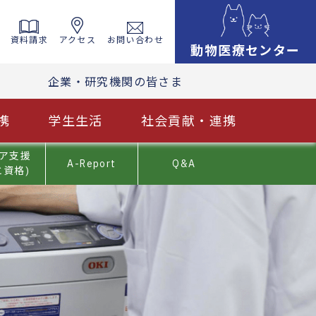
資料請求
アクセス
お問い合わせ
動物医療センター
企業・研究機関の皆さま
携
学生生活
社会貢献・連携
ア支援
A-Report
Q&A
と資格)