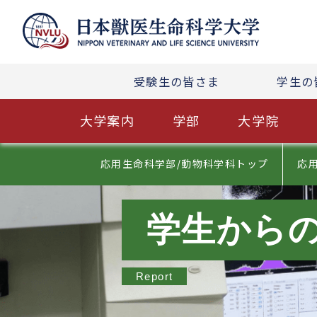
受験生の皆さま
学生の
大学案内
学部
大学院
応用生命科学部/動物科学科トップ
応
学生から
Report