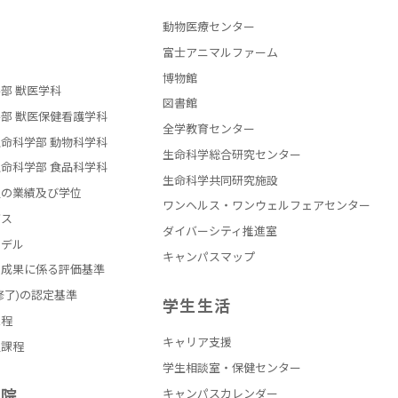
動物医療センター
部
富士アニマルファーム
博物館
部 獣医学科
図書館
部 獣医保健看護学科
全学教育センター
命科学部 動物科学科
生命科学総合研究センター
命科学部 食品科学科
生命科学共同研究施設
員の業績及び学位
ワンヘルス・ワンウェルフェアセンター
バス
ダイバーシティ推進室
モデル
キャンパスマップ
の成果に係る評価基準
修了)の認定基準
学生生活
課程
キャリア支援
員課程
学生相談室・保健センター
学院
キャンパスカレンダー