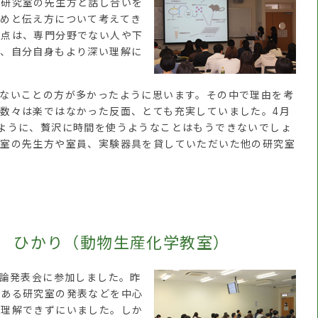
も研究室の先生方と話し合いを
とめと伝え方について考えてき
う点は、専門分野でない人や下
で、自分自身もより深い理解に
ないことの方が多かったように思います。その中で理由を考
数々は楽ではなかった反面、とても充実していました。4月
ように、贅沢に時間を使うようなことはもうできないでしょ
究室の先生方や室員、実験器具を貸していただいた他の研究室
。
田 ひかり（動物生産化学教室）
論発表会に参加しました。昨
のある研究室の発表などを中心
り理解できずにいました。しか