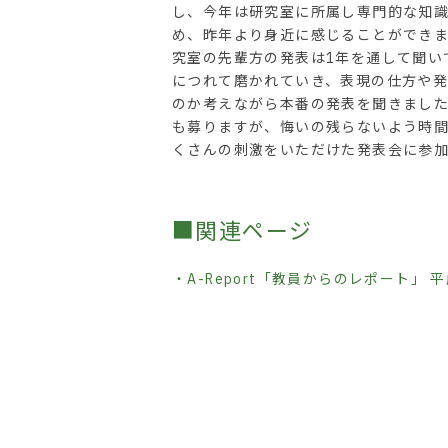
し、今年は研究室に所属し専門的な知
め、昨年より身近に感じることができ
究室の先輩方の発表は1年を通して聞い
につれて磨かれていき、表現の仕方や
のか考えながら本番の発表を聞きました
も募りますが、悔いの残らないよう時
くさんの刺激をいただけた発表会に参
■関連ページ
・A-Report「教員からのレポート」