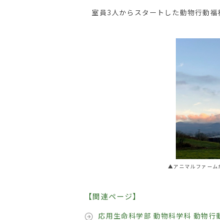
室員3人からスタートした動物行動福
▲アニマルファーム
【関連ページ】
応用生命科学部 動物科学科 動物行