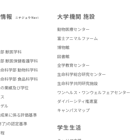
試情報
大学機関 施設
ニチジュウNavi
動物医療センター
部
富士アニマルファーム
博物館
部 獣医学科
図書館
部 獣医保健看護学科
全学教育センター
命科学部 動物科学科
生命科学総合研究センター
命科学部 食品科学科
生命科学共同研究施設
員の業績及び学位
ワンヘルス・ワンウェルフェアセンター
バス
ダイバーシティ推進室
モデル
キャンパスマップ
の成果に係る評価基準
修了)の認定基準
学生生活
課程