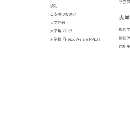
学芸
規則
ご支援のお願い
大
大学評価
獣医
大学発ブログ
獣医
大学報「Hello, We are NVLU」
応用