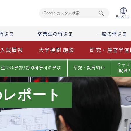
English
皆さま
卒業生の皆さま
一般の皆さま
入試情報
大学機関 施設
研究・産官学連
キャリ
用生命科学部/動物科学科の学び
研究・教員紹介
(就職
のレポート