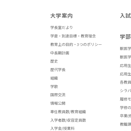
大学案内
入
学長室だより
学
学是・到達目標・教育理念
教育上の目的・3つのポリシー
獣医学
中長期計画
獣医学
歴史
応用生
歴代学長
応用生
組織
各教
学歌
シラ
国際交流
履修
情報公開
学修
専任教員数/教育組織
卒業(
入学者数/収容定員数
教職
入学金/授業料