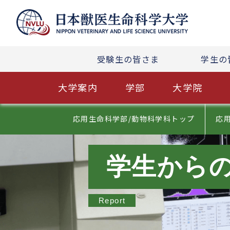
受験生の皆さま
学生の
大学案内
学部
大学院
応用生命科学部/動物科学科トップ
応
学生から
Report