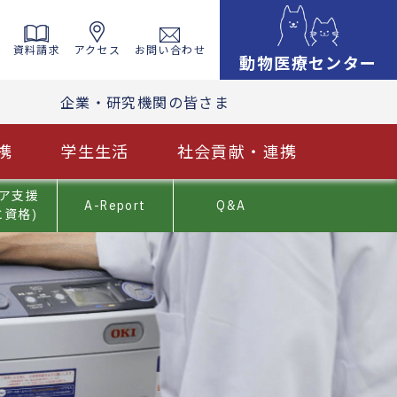
資料請求
アクセス
お問い合わせ
動物医療センター
企業・研究機関の皆さま
携
学生生活
社会貢献・連携
ア支援
A-Report
Q&A
と資格)