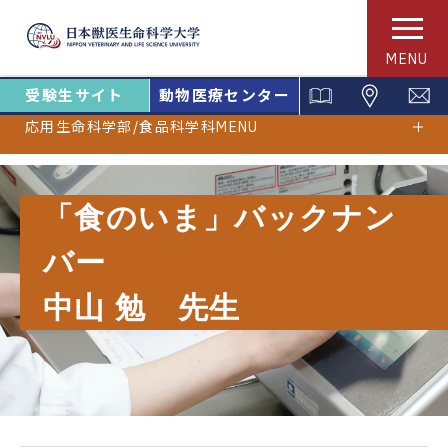
MENU
受験生サイト
動物医療センター
応用生命科学部/食品科学科MENU
「食のいま」バックナン
バー
中山 勉 先生