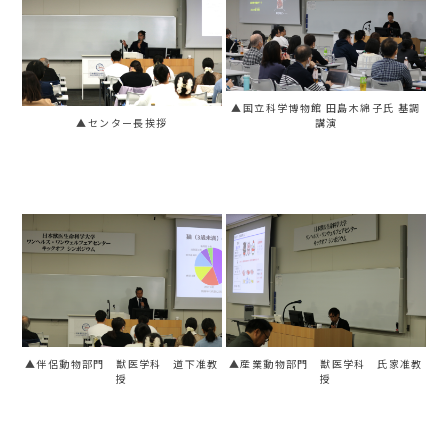
▲国立科学博物館 田島木綿子氏 基調
▲センター長挨拶
講演
▲伴侶動物部門 獣医学科 道下准教
▲産業動物部門 獣医学科 氏家准教
授
授