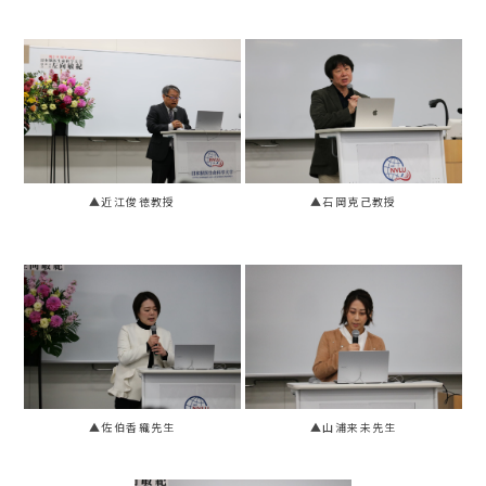
▲近江俊徳教授
▲石岡克己教授
▲佐伯香織先生
▲山浦来未先生