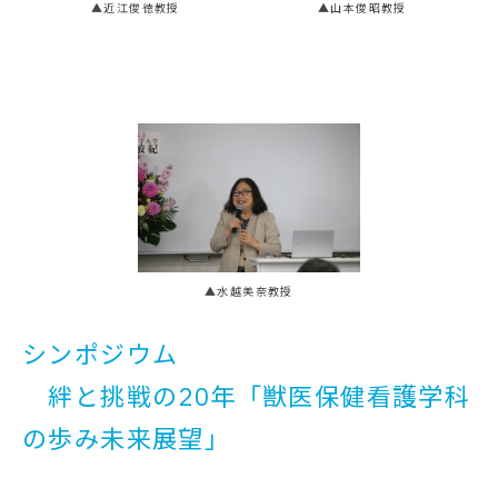
▲近江俊徳教授
▲山本俊昭教授
▲水越美奈教授
シンポジウム
絆と挑戦の20年「獣医保健看護学科
の歩み未来展望」