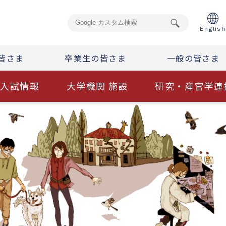
English
皆さま
卒業生の皆さま
一般の皆さま
入試情報
大学機関 施設
研究・産官学連