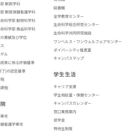
部 獣医学科
図書館
部 獣医保健看護学科
全学教育センター
命科学部 動物科学科
生命科学総合研究センター
命科学部 食品科学科
生命科学共同研究施設
員の業績及び学位
ワンヘルス・ワンウェルフェアセンター
バス
ダイバーシティ推進室
モデル
キャンパスマップ
の成果に係る評価基準
修了)の認定基準
学生生活
課程
キャリア支援
員課程
学生相談室・保健センター
学院
キャンパスカレンダー
窓口業務案内
学専攻
奨学金
保健看護学専攻
特待生制度