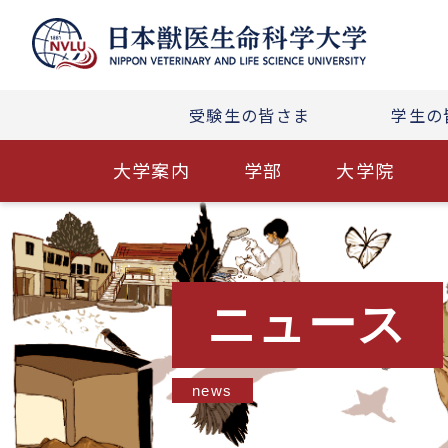
受験生の皆さま
学生の
大学案内
学部
大学院
ニュース
news