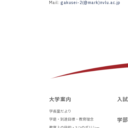
Mail:
gakusei-2(@mark)nvlu.ac.jp
大学案内
入
学長室だより
学
学是・到達目標・教育理念
教育上の目的・3つのポリシー