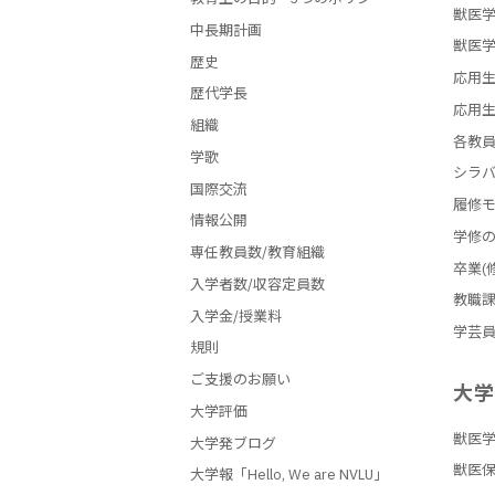
獣医学
中長期計画
獣医学
歴史
応用生
歴代学長
応用生
組織
各教
学歌
シラ
国際交流
履修
情報公開
学修
専任教員数/教育組織
卒業(
入学者数/収容定員数
教職
入学金/授業料
学芸
規則
ご支援のお願い
大
大学評価
獣医
大学発ブログ
獣医
大学報「Hello, We are NVLU」