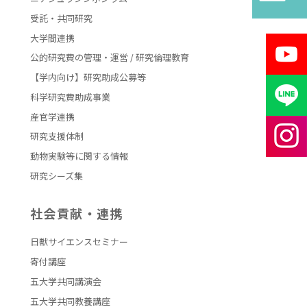
受託・共同研究
大学間連携
公的研究費の管理・運営 / 研究倫理教育
【学内向け】研究助成公募等
科学研究費助成事業
産官学連携
研究支援体制
動物実験等に関する情報
研究シーズ集
社会貢献・連携
日獣サイエンスセミナー
寄付講座
五大学共同講演会
五大学共同教養講座