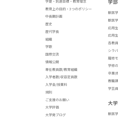
学
学是・到達目標・教育理念
教育上の目的・3つのポリシー
獣医学
中長期計画
獣医学
歴史
応用生
歴代学長
応用生
組織
各教
学歌
シラ
国際交流
履修
情報公開
学修
専任教員数/教育組織
卒業(
入学者数/収容定員数
教職
入学金/授業料
学芸
規則
ご支援のお願い
大
大学評価
獣医
大学発ブログ