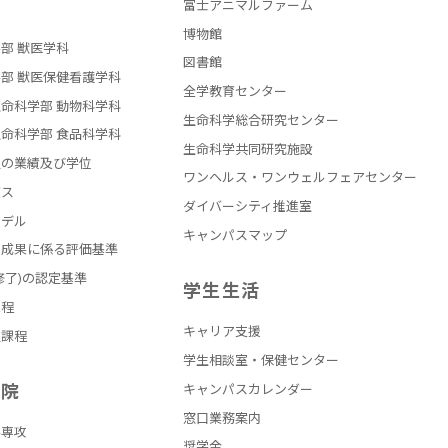
部
富士アニマルファーム
博物館
部 獣医学科
図書館
部 獣医保健看護学科
全学教育センター
命科学部 動物科学科
生命科学総合研究センター
命科学部 食品科学科
生命科学共同研究施設
員の業績及び学位
ワンヘルス・ワンウェルフェアセンター
バス
ダイバーシティ推進室
モデル
キャンパスマップ
の成果に係る評価基準
修了)の認定基準
学生生活
課程
キャリア支援
員課程
学生相談室・保健センター
学院
キャンパスカレンダー
窓口業務案内
学専攻
奨学金