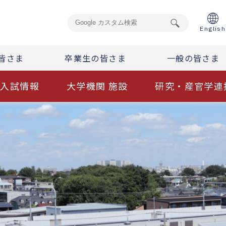
English
皆さま
卒業生の皆さま
一般の皆さま
入試情報
大学機関 施設
研究・産官学連