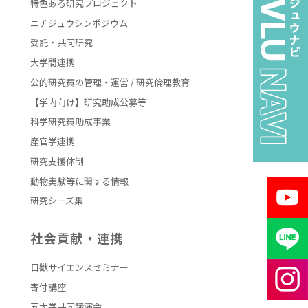
特色ある研究プロジェクト
ニチジュウシンポジウム
受託・共同研究
大学間連携
公的研究費の管理・運営 / 研究倫理教育
【学内向け】研究助成公募等
科学研究費助成事業
産官学連携
研究支援体制
動物実験等に関する情報
研究シーズ集
社会貢献・連携
日獣サイエンスセミナー
寄付講座
五大学共同講演会