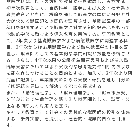
獣医学科は、以下の方針で教育課程を編成し、実施する。
初年次教育として、自然科学、語学および人文・社会系の
教養教育とともに、概論を通して獣医学の幅広い分野と社
会が求める獣医師との関係を理解させ、基礎獣医学の一部
科目を配置することで獣医学に対する知的好奇心をもって
能動的学修に励むよう導入教育を実施する。専門教育とし
て、2年次より基礎獣医学および病態獣医学に関連する科
目、3年次からは応用獣医学および臨床獣医学の科目を配
置し、獣医師としての基本的な専門知識と技能を修得させ
る。さらに、4年次以降の公衆衛生関連実習および参加型
臨床実習においてはより実践的な思考能力や判断力および
技能を身につけることを目的とする。加えて、3年次より研
究室に配属し、卒業論文のための実験・研究を通し自分の
学修課題を見出して解決する能力を養成する。
また、「動物福祉学」、「獣医倫理学」、「獣医事法規」
を学ぶことで生命倫理を踏まえた獣医師として、誠実・公
正なる判断力と対応力を養う。
キャリア教育として社会での実践的な獣医師の役割を体感
する「学外実習」を提供し、社会的・職業的自立を目指
す。