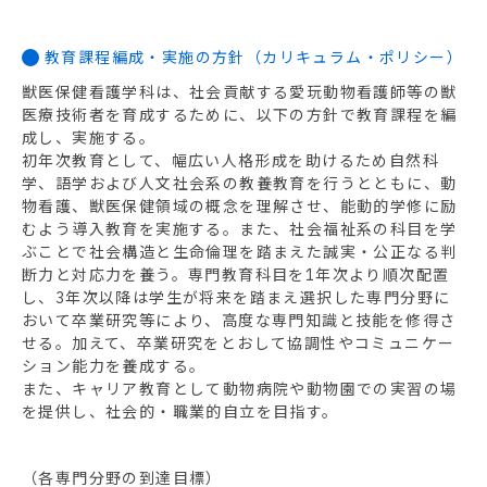
教育課程編成・実施の方針（カリキュラム・ポリシー）
獣医保健看護学科は、社会貢献する愛玩動物看護師等の獣
医療技術者を育成するために、以下の方針で教育課程を編
成し、実施する。
初年次教育として、幅広い人格形成を助けるため自然科
学、語学および人文社会系の教養教育を行うとともに、動
物看護、獣医保健領域の概念を理解させ、能動的学修に励
むよう導入教育を実施する。また、社会福祉系の科目を学
ぶことで社会構造と生命倫理を踏まえた誠実・公正なる判
断力と対応力を養う。専門教育科目を1年次より順次配置
し、3年次以降は学生が将来を踏まえ選択した専門分野に
おいて卒業研究等により、高度な専門知識と技能を修得さ
せる。加えて、卒業研究をとおして協調性やコミュニケー
ション能力を養成する。
また、キャリア教育として動物病院や動物園での実習の場
を提供し、社会的・職業的自立を目指す。
（各専門分野の到達目標）