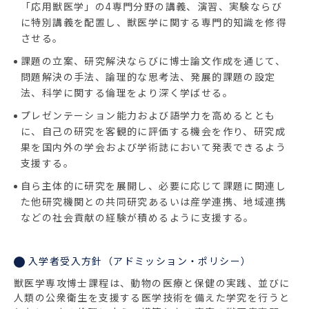
「応用獣医学」の4専門分野の講義、演習、実験ならび
に特別講義を配置し、獣医学に関する専門的知識を修得
させる。
課題の立案、研究解決ならびに博士論文作成を通じて、
問題解決の手法、論理的な思考法、発展的課題の設定
法、科学に関する倫理をより深く学ばせる。
プレゼンテーション能力および語学力を高めるととも
に、自己の研究を客観的に評価する機会を作り、研究成
果を国内外の学会および学術誌において発表できるよう
支援する。
自ら主体的に研究を展開し、必要に応じて課題に関連し
た他研究機関との共同研究あるいは産学連携、地域連携
などの社会貢献の経験が積めるように支援する。
入学者受入方針（アドミッション・ポリシー）
獣医学専攻博士課程は、動物の医療と保健の実践、並びに
人類の公衆衛生を支援する医学技術を備えた学究を行うと