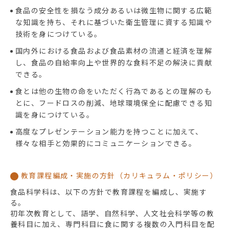
食品の安全性を損なう成分あるいは微生物に関する広範
な知識を持ち、それに基づいた衛生管理に資する知識や
技術を身につけている。
国内外における食品および食品素材の流通と経済を理解
し、食品の自給率向上や世界的な食料不足の解決に貢献
できる。
食とは他の生物の命をいただく行為であるとの理解のも
とに、フードロスの削減、地球環境保全に配慮できる知
識を身につけている。
高度なプレゼンテーション能力を持つことに加えて、
様々な相手と効果的にコミュニケーションできる。
教育課程編成・実施の方針（カリキュラム・ポリシー）
食品科学科は、以下の方針で教育課程を編成し、実施す
る。
初年次教育として、語学、自然科学、人文社会科学等の教
養科目に加え、専門科目に食に関する複数の入門科目を配