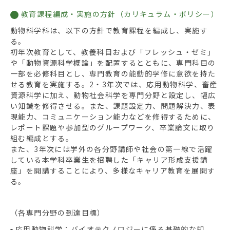
教育課程編成・実施の方針（カリキュラム・ポリシー）
動物科学科は、以下の方針で教育課程を編成し、実施す
る。
初年次教育として、教養科目および「フレッシュ・ゼミ」
や「動物資源科学概論」を配置するとともに、専門科目の
一部を必修科目とし、専門教育の能動的学修に意欲を持た
せる教育を実施する。2・3年次では、応用動物科学、畜産
資源科学に加え、動物社会科学を専門分野と設定し、幅広
い知識を修得させる。また、課題設定力、問題解決力、表
現能力、コミュニケーション能力などを修得するために、
レポート課題や参加型のグループワーク、卒業論文に取り
組む編成とする。
また、3年次には学外の各分野講師や社会の第一線で活躍
している本学科卒業生を招聘した「キャリア形成支援講
座」を開講することにより、多様なキャリア教育を展開す
る。
（各専門分野の到達目標）
応用動物科学：バイオテクノロジーに係る基礎的な知