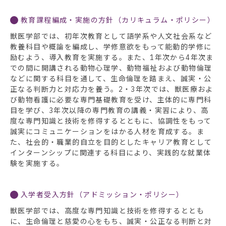
教育課程編成・実施の方針（カリキュラム・ポリシー）
獣医学部では、初年次教育として語学系や人文社会系など
教養科目や概論を編成し、学修意欲をもって能動的学修に
励むよう、導入教育を実施する。また、1年次から4年次ま
での間に開講される動物心理学、動物福祉および動物倫理
などに関する科目を通して、生命倫理を踏まえ、誠実・公
正なる判断力と対応力を養う。2・3年次では、獣医療およ
び動物看護に必要な専門基礎教育を受け、主体的に専門科
目を学び、3年次以降の専門教育の講義・実習により、高
度な専門知識と技術を修得するとともに、協調性をもって
誠実にコミュニケーションをはかる人材を育成する。ま
た、社会的・職業的自立を目的としたキャリア教育として
インターンシップに関連する科目により、実践的な就業体
験を実施する。
入学者受入方針（アドミッション・ポリシー）
獣医学部では、高度な専門知識と技術を修得するととも
に、生命倫理と慈愛の心をもち、誠実・公正なる判断と対