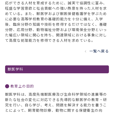
応ができる人材を育成するために、誠実で協調性に富み、
旺盛な学習意欲と社会貢献への強い熱意を持った人材を求
めている。また、獣医学および獣医保健看護学を学ぶため
に必要な高等学校教育の基礎的能力を十分に備え、入学
後、臨床分野の知識や技術を修得するだけではなく、基礎
分野、応用分野、動物福祉分野および環境保全分野といっ
た幅広い領域に関心を持ち、関連領域における事象に対し
て高度な処理能力を修得できる人材を求めている。
一覧へ戻る
獣医学科
教育上の目的
獣医学科は、高度先端獣医療及び生命科学領域の進展等の
新たな社会の変化に対応できる先導的な獣医学の教育・研
究を行い、自ら学び、考え、問題を解決する能力を養うこ
とによって、飼育動物診療、動物に関する保健衛生の向