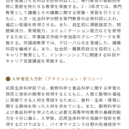
目を意識させる科目を必修科目とし、専門教育の能動的学
修に意欲を持たせる教育を実施する。2・3年次では、専門
教育として講義とその講義に関する実験・実習を行うとと
もに、人文・社会科学分野を専門教育の必修科目に入れ、
幅広い知識を修得させる。また、自主的に課題設定力、問
題解決力、表現能力、コミュニケーション能力などを修得
するために、卒業論文作成や参加型のグループワークを実
施する。外国語教育では、グローバル化を意識した、講義
科目を編成する。また、社会的・職業的自立を目的とした
キャリア教育として、インターンシップに関連する科目や
キャリア支援講座を実施する。
入学者受入方針（アドミッション・ポリシー）
応用生命科学部では、動物科学と食品科学に関する学理の
探究と技術の開発を修得するとともに、人類と動物の福祉
に貢献できる人材を育成するために、食料・生命・環境に
関する興味を持った人材を求めている。また、動物科学お
よび食品科学を学ぶために必要な高等学校教育の基礎的能
力を十分に備え、入学後、応用生命科学の知識や技術を修
得するだけではなく、バイオサイエンス分野の先端技術や