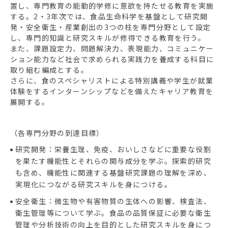
置し、専門教育の能動的学修に意欲を持たせる教育を実施
する。2・3年次では、食品生命科学を基盤として研究開
発・安全衛生・産業創出の3つの柱を専門分野として設定
し、専門的知識と研究スキルが修得できる教育を行う。
また、課題設定力、問題解決力、表現能力、コミュニケー
ション能力など社会で求められる実践力を養成する科目に
取り組む編成とする。
さらに、食のスペシャリストによる特別講義や学生が就業
体験をするインターンシップなどを備えたキャリア教育を
展開する。
（各専門分野の到達目標）
研究開発：栄養生理、免疫、おいしさなどに重要な役割
を果たす機能性とそれらの関与成分を学ぶ。探索的研究
も含め、機能性に関連する基盤研究課題の理解を深め、
実現化につながる研究スキルを身につける。
安全衛生：微生物や有害物質の生体への影響、検査法、
衛生管理等について学ぶ。食品の品質保証に必要な衛生
管理や分析技術の向上を目的とした研究スキルを身につ