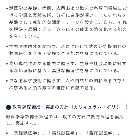
獣医学の基礎、病態、応用および臨床の各専門領域にお
ける学識と実験技術、分析に造詣が深い。またそれらを
基盤として独創的な課題・テーマを設定し、自ら、それ
を解決・展開できる。さらにその成果を論文化する能力
を有している。
学内や国内外を問わず、必要に応じて他の研究機関との
共同研究を企画・実施できる能力を身につけている。
高い専門性のある能力に偏らず、生命や社会現象に対す
る深い理解に基づく高度な倫理性を身につけている。
単なる科学技術に偏らず、人や自然との調和ある共存と
秩序ある人類の繁栄の維持に貢献できる。
教育課程編成・実施の方針（カリキュラム・ポリシー）
獣医学専攻博士課程では、以下の方針で教育課程を編成
し、実施する。
「基礎獣医学」、「病態獣医学」、「臨床獣医学」、