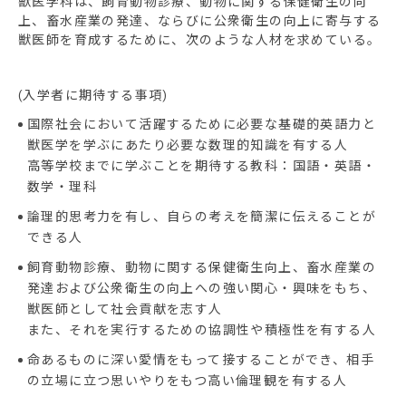
獣医学科は、飼育動物診療、動物に関する保健衛生の向
上、畜水産業の発達、ならびに公衆衛生の向上に寄与する
獣医師を育成するために、次のような人材を求めている。
(入学者に期待する事項)
国際社会において活躍するために必要な基礎的英語力と
獣医学を学ぶにあたり必要な数理的知識を有する人
高等学校までに学ぶことを期待する教科：国語・英語・
数学・理科
論理的思考力を有し、自らの考えを簡潔に伝えることが
できる人
飼育動物診療、動物に関する保健衛生向上、畜水産業の
発達および公衆衛生の向上への強い関心・興味をもち、
獣医師として社会貢献を志す人
また、それを実行するための協調性や積極性を有する人
命あるものに深い愛情をもって接することができ、相手
の立場に立つ思いやりをもつ高い倫理観を有する人