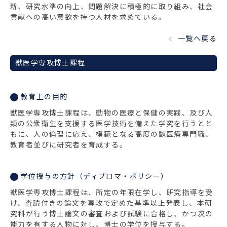
新、研究水準の向上、問題解決に積極的に取り組み、社会
貢献への高い意欲を持つ人材を求めている。
一覧へ戻る
獣医学専攻博士課程
教育上の目的
獣医学専攻博士課程は、動物の医療と保健の実践、及び人
類の公衆衛生を支援する医学技術を備えた学究を行うとと
もに、人の倫理に応え、模範となる高度の獣医療専門職、
教育者並びに研究者を育成する。
学位授与の方針（ディプロマ・ポリシー）
獣医学専攻博士課程は、所定の年限在学し、研究指導を受
け、査読付きの論文を専攻で定めた基準以上発表し、本研
究科が行う博士論文の審査および試験に合格し、かつ次の
能力を有する人物に対し、博士の学位を授与する。