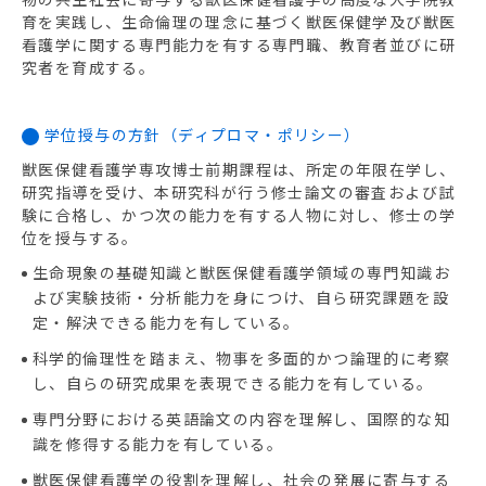
物の共生社会に寄与する獣医保健看護学の高度な大学院教
育を実践し、生命倫理の理念に基づく獣医保健学及び獣医
看護学に関する専門能力を有する専門職、教育者並びに研
究者を育成する。
学位授与の方針（ディプロマ・ポリシー）
獣医保健看護学専攻博士前期課程は、所定の年限在学し、
研究指導を受け、本研究科が行う修士論文の審査および試
験に合格し、かつ次の能力を有する人物に対し、修士の学
位を授与する。
生命現象の基礎知識と獣医保健看護学領域の専門知識お
よび実験技術・分析能力を身につけ、自ら研究課題を設
定・解決できる能力を有している。
科学的倫理性を踏まえ、物事を多面的かつ論理的に考察
し、自らの研究成果を表現できる能力を有している。
専門分野における英語論文の内容を理解し、国際的な知
識を修得する能力を有している。
獣医保健看護学の役割を理解し、社会の発展に寄与する