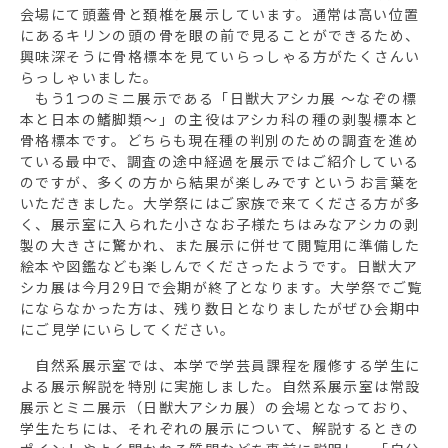
会場にて頭蓋骨と頚椎を展示しています。通常は高い位置
にあるキリンの頭の骨を眼の前で見ることができるため、
興味深そうに骨格標本を見ていらっしゃる方がたくさんい
らっしゃいました。
もう1つのミニ展示である「日獣大アシカ展 ～なぞの標
本と日本の鰭脚類～」の主役はアシカ科の種の剥製標本と
骨格標本です。どちらも現在種の判別のための調査を進め
ている最中で、調査の途中経過を展示ではご紹介している
のですが、多くの方から結果が楽しみですというお言葉を
いただきました。大学祭にはご家族で来てくださる方が多
く、展示室に入られた小さなお子様たちはみなアシカの剥
製の大きさに驚かれ、また展示に併せて閲覧用に準備した
絵本や図鑑なども楽しんでくださったようです。日獣大ア
シカ展は今月29日で会期が終了となります。大学祭でご覧
にならなかった方は、残り数日となりましたがぜひ会期中
にご見学にいらしてください。
自然系展示室では、本学で学芸員課程を履修する学生に
よる展示解説を特別に実施しました。自然系展示室は常設
展示とミニ展示（日獣大アシカ展）の会場となっており、
学生たちには、それぞれの展示について、解説するときの