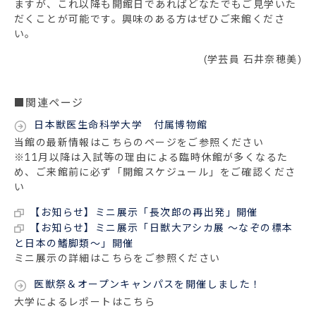
ますが、これ以降も開館日であればどなたでもご見学いた
だくことが可能です。興味のある方はぜひご来館くださ
い。
(学芸員 石井奈穂美)
■関連ページ
日本獣医生命科学大学 付属博物館
当館の最新情報はこちらのページをご参照ください
※11月以降は入試等の理由による臨時休館が多くなるた
め、ご来館前に必ず「開館スケジュール」をご確認くださ
い
【お知らせ】ミニ展示「長次郎の再出発」開催
【お知らせ】ミニ展示「日獣大アシカ展 ～なぞの標本
と日本の鰭脚類～」開催
ミニ展示の詳細はこちらをご参照ください
医獣祭＆オープンキャンパスを開催しました！
大学によるレポートはこちら