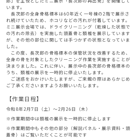
郎」を主役としたミニ展示「長次郎の再出発」を開催して
います。
長次郎の全身骨格標本は60年近く一号棟の2階で展示さ
れ続けていたため、ホコリなどの汚れが付着しています。
ミニ展示会場では、ドライクリーニング（乾燥した状態で
の汚れの除去）を実施した頭蓋骨と頚椎を展示しています
が、その他の部位に関しては手つかずの状態となっていま
した。
この度、長次郎の骨格標本の保管状況を改善するため、
全身の骨を対象としたクリーニング作業を実施することが
決まりました。これに伴い、展示中の長次郎の骨格標本の
うち、頚椎の展示を一時的に停止いたします。
ご迷惑をおかけいたしますが、ご来館の際はあらかじめ
ご了承くださいますようお願いいたします。
【作業日程】
令和8年2月7日（土）～2月26日（木）
※作業期間中は頚椎の展示を一時的に停止します
※作業期間中もその他の部分（解説パネル・展示資料・頭
蓋骨）はご覧いただくことが可能です