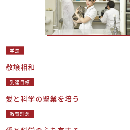
学是
敬譲相和
到達目標
愛と科学の聖業を培う
教育理念