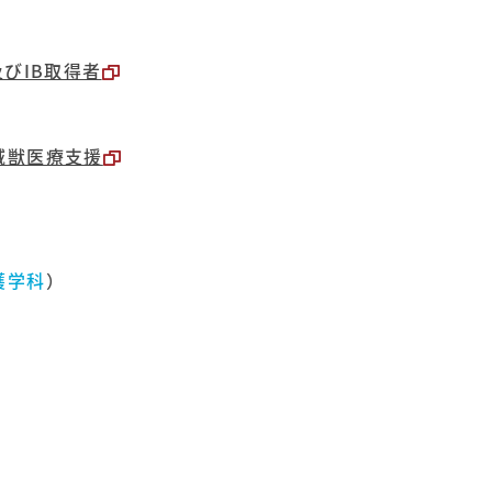
びIB取得者
域獣医療支援
護学科
）