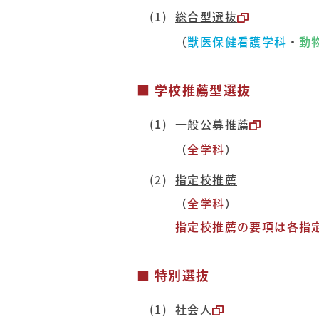
総合型選抜
（
獣医保健看護学科
・
動
■ 学校推薦型選抜
一般公募推薦
（
全学科
）
指定校推薦
（
全学科
）
指定校推薦の要項は各指
■ 特別選抜
社会人