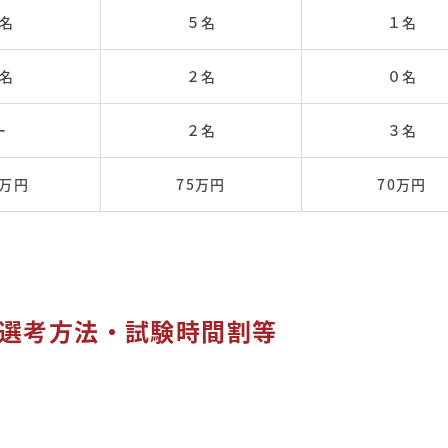
名
５名
１名
名
２名
０名
ー
２名
３名
0万円
75万円
70万円
選考方法・試験時間割等