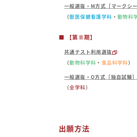
一般選抜・M方式［マークシ
（
獣医保健看護学科
・
動物科
■ 【第Ⅱ期】
共通テスト利用選抜
（
動物科学科
・
食品科学科
）
一般選抜・O方式［独自試験
（
全学科
）
出願方法