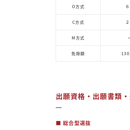
O方式
６
C方式
２
M方式
免除額
13
出願資格・出願書類・
■ 総合型選抜