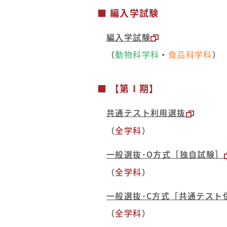
■ 編入学試験
編入学試験
（
動物科学科
・
食品科学科
）
■ 【第Ⅰ期】
共通テスト利用選抜
（
全学科
）
一般選抜･O方式［独自試験］
（
全学科
）
一般選抜･C方式［共通テスト
（
全学科
）