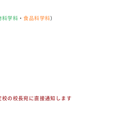
物科学科
・
食品科学科
）
定校の校長宛に直接通知します