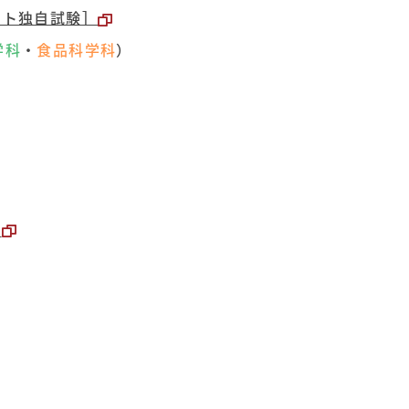
ート独自試験］
学科
・
食品科学科
）
］