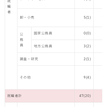
就
職
者
卸・小売
5(1)
10
国家公務員
0(0)
0
公
務
員
地方公務員
3(2)
6
調査・研究
2(1)
4
その他
9(4)
18
就職者計
47(20)
94