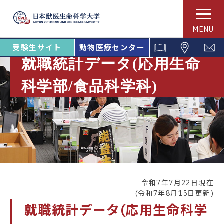
MENU
受験生サイト
動物医療センター
就職統計データ(応用生命
科学部/食品科学科)
令和7年7月22日現在
(令和7年8月15日更新)
就職統計データ(応用生命科学