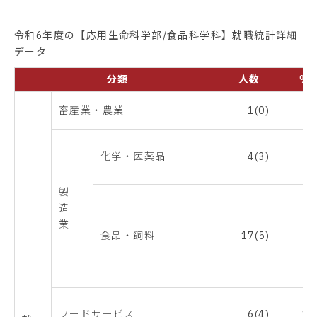
令和6年度の【応用生命科学部/食品科学科】就職統計詳細
データ
分類
人数
％
畜産業・農業
1(0)
2
化学・医薬品
4(3)
8
製
造
業
食品・飼料
17(5)
34
フードサービス
6(4)
12