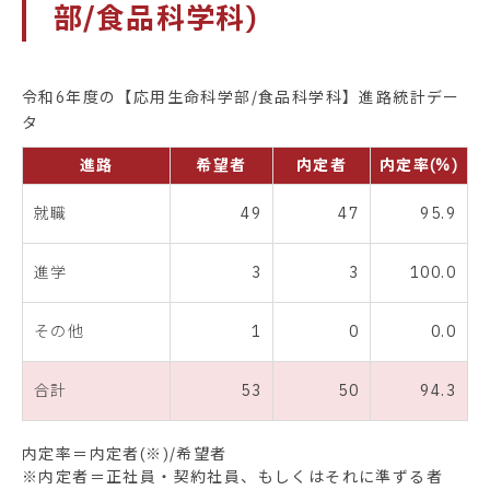
部/食品科学科)
令和6年度の【応用生命科学部/食品科学科】進路統計デー
タ
進路
希望者
内定者
内定率(%)
就職
49
47
95.9
進学
3
3
100.0
その他
1
0
0.0
合計
53
50
94.3
内定率＝内定者(※)/希望者
※内定者＝正社員・契約社員、もしくはそれに準ずる者