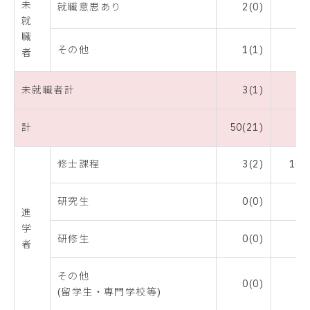
未
就職意思あり
2(0)
4
就
職
その他
1(1)
2
者
未就職者計
3(1)
6
計
50(21)
修士課程
3(2)
100
研究生
0(0)
0
進
学
研修生
0(0)
0
者
その他
0(0)
0
(留学生・専門学校等)