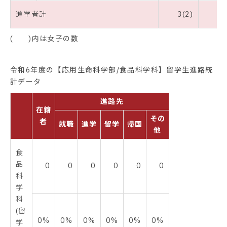
進学者計
3(2)
( )内は女子の数
令和6年度の【応用生命科学部/食品科学科】留学生進路統
計データ
進路先
在籍
その
者
就職
進学
留学
帰国
他
食
品
0
0
0
0
0
0
科
学
科
(留
0%
0%
0%
0%
0%
0%
学