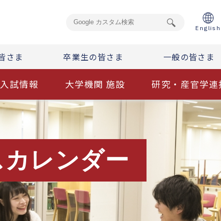
English
皆さま
卒業生の皆さま
一般の皆さま
入試情報
大学機関 施設
研究・産官学連
スカレンダー