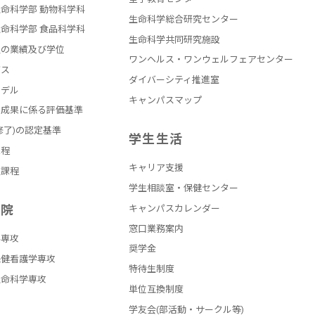
命科学部 動物科学科
生命科学総合研究センター
命科学部 食品科学科
生命科学共同研究施設
員の業績及び学位
ワンヘルス・ワンウェルフェアセンター
バス
ダイバーシティ推進室
モデル
キャンパスマップ
の成果に係る評価基準
修了)の認定基準
学生生活
課程
キャリア支援
員課程
学生相談室・保健センター
学院
キャンパスカレンダー
窓口業務案内
学専攻
奨学金
保健看護学専攻
特待生制度
生命科学専攻
単位互換制度
学友会(部活動・サークル等)