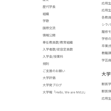
応用生
歴代学長
応用生
組織
各教
学歌
シラ
国際交流
履修
情報公開
学修
専任教員数/教育組織
卒業(
入学者数/収容定員数
教職
入学金/授業料
学芸
規則
ご支援のお願い
大
大学評価
獣医
大学発ブログ
獣医
大学報「Hello, We are NVLU」
応用