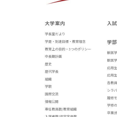
大学案内
入
学長室だより
学
学是・到達目標・教育理念
教育上の目的・3つのポリシー
獣医学
中長期計画
獣医学
歴史
応用生
歴代学長
応用生
組織
各教
学歌
シラ
国際交流
履修
情報公開
学修
専任教員数/教育組織
卒業(
入学者数/収容定員数