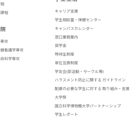
課程
キャリア支援
員課程
学生相談室・保健センター
学院
キャンパスカレンダー
窓口業務案内
学専攻
奨学金
保健看護学専攻
特待生制度
生命科学専攻
単位互換制度
学友会(部活動・サークル等)
ハラスメント防止に関する ガイドライン
配慮の必要な学生に対する 取り組み・支援
大学祭
国立科学博物館大学パートナーシップ
学生レポート