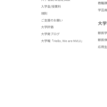
教職
入学金/授業料
学芸
規則
ご支援のお願い
大
大学評価
獣医
大学発ブログ
獣医
大学報「Hello, We are NVLU」
応用