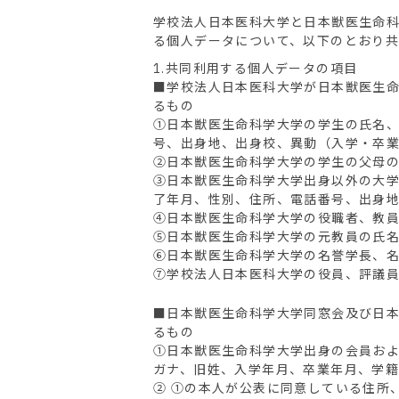
学校法人日本医科大学と日本獣医生命
る個人データについて、以下のとおり共
1.共同利用する個人データの項目
■学校法人日本医科大学が日本獣医生
るもの
①日本獣医生命科学大学の学生の氏名
号、出身地、出身校、異動（入学・卒
②日本獣医生命科学大学の学生の父母
③日本獣医生命科学大学出身以外の大学
了年月、性別、住所、電話番号、出身
④日本獣医生命科学大学の役職者、教
⑤日本獣医生命科学大学の元教員の氏
⑥日本獣医生命科学大学の名誉学長、
⑦学校法人日本医科大学の役員、評議
■日本獣医生命科学大学同窓会及び日
るもの
①日本獣医生命科学大学出身の会員お
ガナ、旧姓、入学年月、卒業年月、学
② ①の本人が公表に同意している住所