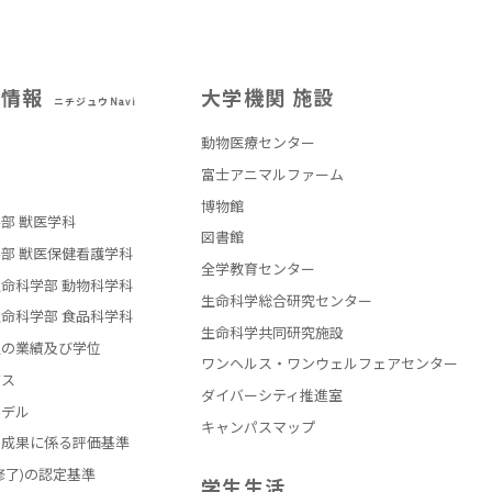
試情報
大学機関 施設
ニチジュウNavi
動物医療センター
部
富士アニマルファーム
博物館
部 獣医学科
図書館
部 獣医保健看護学科
全学教育センター
命科学部 動物科学科
生命科学総合研究センター
命科学部 食品科学科
生命科学共同研究施設
員の業績及び学位
ワンヘルス・ワンウェルフェアセンター
バス
ダイバーシティ推進室
モデル
キャンパスマップ
の成果に係る評価基準
修了)の認定基準
学生生活