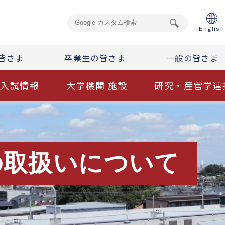
English
皆さま
卒業生の皆さま
一般の皆さま
入試情報
大学機関 施設
研究・産官学連
の取扱いについて