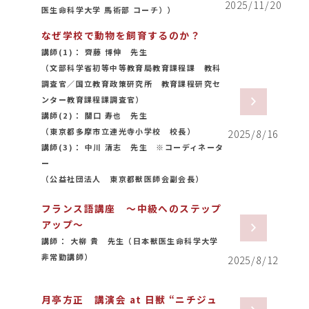
2025/11/20
医生命科学大学 馬術部 コーチ））
なぜ学校で動物を飼育するのか？
講師(1)： 齊藤 博伸 先生
（文部科学省初等中等教育局教育課程課 教科
調査官／国立教育政策研究所 教育課程研究セ
ンター教育課程課調査官）
講師(2)： 關口 寿也 先生
（東京都多摩市立連光寺小学校 校長）
2025/8/16
講師(3)： 中川 清志 先生 ※コーディネータ
ー
（公益社団法人 東京都獣医師会副会長）
フランス語講座 ～中級へのステップ
アップ～
講師： 大柳 貴 先生（日本獣医生命科学大学
非常勤講師）
2025/8/12
月亭方正 講演会 at 日獣 “ニチジュ