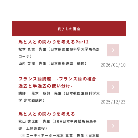
終了した講座
馬と人との関わりを考えるPart2
松本 真実 先生（日本獣医生命科学大学馬術部
コーチ）
山内 英樹 先生（日本馬術連盟 顧問）
2026/01/10
フランス語講座 -フランス語の複合
過去と半過去の使い分け-
講師： 黒木 朋興 先生（日本獣医生命科学大
学 非常勤講師）
2025/12/23
馬と人との関わりを考える
秋山 健太郎 先生（JRA日本中央競馬会馬事
部 上席調査役）
（※コーディネーター松本 真実 先生（日本獣