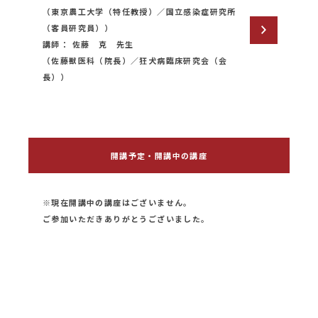
（東京農工大学（特任教授）／国立感染症研究所
（客員研究員））
講師： 佐藤 克 先生
（佐藤獣医科（院長）／狂犬病臨床研究会（会
長））
開講予定・開講中の講座
※現在開講中の講座はございません。
ご参加いただきありがとうございました。