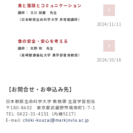
食と落語とコミュニケーション
講師： 立川 談慶 先生
（日本獣医生命科学大学 非常勤講師）
2024/11/11
食の安全・安心を考える
講師： 天野 彰 先生
（高崎健康福祉大学 農学部客員教授）
2024/10/16
【お問合せ・お申込み先】
日本獣医生命科学大学 教務課 生涯学習担当
〒180-8602 東京都武蔵野市境南町1-7-1
TEL: 0422-31-4151（内線5117）
E-mail:
chiiki-kouza(@mark)nvlu.ac.jp