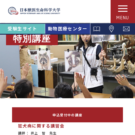
MENU
受験生サイト
動物医療センター
特別講座
申込受付中の講座
狂犬病に関する講習会
講師： 井上 智 先生