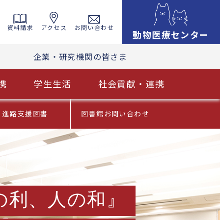
資料請求
アクセス
お問い合わせ
動物医療センター
企業・研究機関の皆さま
携
学生生活
社会貢献・連携
進路支援図書
図書館お問い合わせ
の利、人の和』