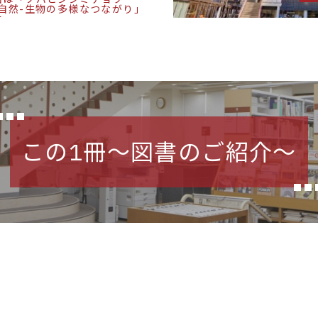
-自然-生物の多様なつながり」
す
この1冊～図書のご紹介～