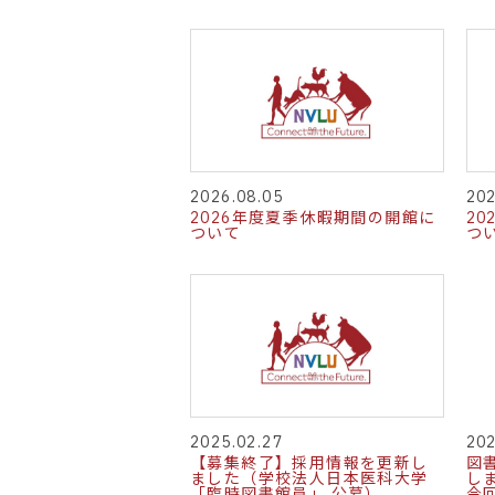
2026.08.05
202
2026年度夏季休暇期間の開館に
2
ついて
つ
2025.02.27
202
【募集終了】採用情報を更新し
図
ました（学校法人日本医科大学
し
「臨時図書館員」 公募）
今