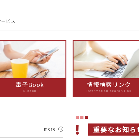
サービス
電子Book
情報検索リンク
E-book
Information search link
重要なお知ら
more