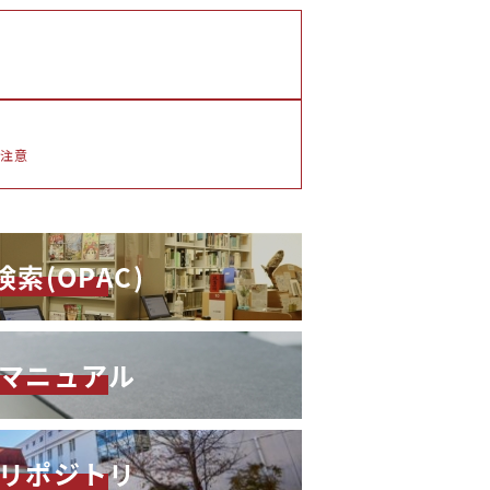
注意
索(OPAC)
マニュアル
リポジトリ