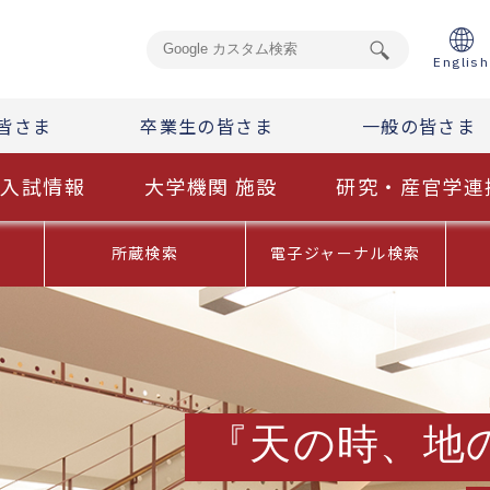
English
皆さま
卒業生の皆さま
一般の皆さま
入試情報
大学機関 施設
研究・産官学連
内
所蔵検索
電子ジャーナル検索
『天の時、地