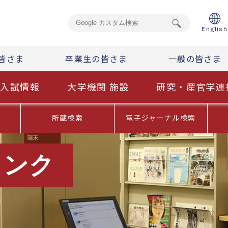
English
皆さま
卒業生の皆さま
一般の皆さま
入試情報
大学機関 施設
研究・産官学連
内
所蔵検索
電子ジャーナル検索
リンク