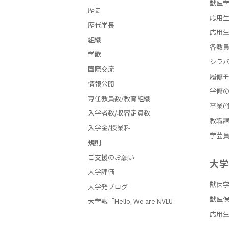
獣医学
歴史
応用生
歴代学長
応用生
組織
各教
学歌
シラ
国際交流
履修
情報公開
学修
専任教員数/教育組織
卒業(
入学者数/収容定員数
教職
入学金/授業料
学芸
規則
ご支援のお願い
大
大学評価
獣医
大学発ブログ
獣医
大学報「Hello, We are NVLU」
応用