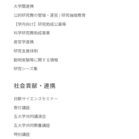
大学間連携
公的研究費の管理・運営 / 研究倫理教育
【学内向け】研究助成公募等
科学研究費助成事業
産官学連携
研究支援体制
動物実験等に関する情報
研究シーズ集
社会貢献・連携
日獣サイエンスセミナー
寄付講座
五大学共同講演会
五大学共同教養講座
特別講座