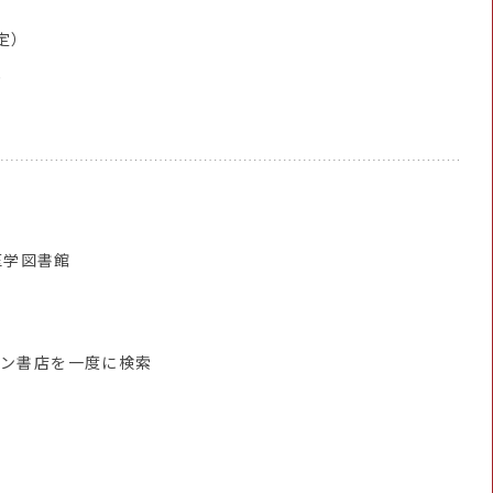
定）
能
学図書館
ン書店を一度に検索