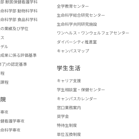
部 獣医保健看護学科
全学教育センター
命科学部 動物科学科
生命科学総合研究センター
命科学部 食品科学科
生命科学共同研究施設
員の業績及び学位
ワンヘルス・ワンウェルフェアセンター
バス
ダイバーシティ推進室
モデル
キャンパスマップ
の成果に係る評価基準
修了)の認定基準
学生生活
課程
キャリア支援
員課程
学生相談室・保健センター
学院
キャンパスカレンダー
窓口業務案内
学専攻
奨学金
保健看護学専攻
特待生制度
生命科学専攻
単位互換制度