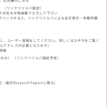
、応用編は
こちら
)
（リンクリゾルバ設定）
自分の氏名を半角英数で入力して下さい
ionをクリックすると、リンクリゾルバによる全文表示・本館所蔵
スし、ユーザー登録をしてください。詳しくは
コチラ
をご覧く
のメールアドレスが必要となります)
特徴
らのみ)
（リンクリゾルバ設定予定）
ー
論文Research Papersに限る）