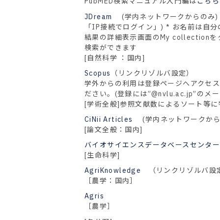
PubMED検索マニュアル入門編は
こちら
JDream
(学内ネットワークからのみ
「IP接続でログイン」) * お名前は
結果の詳細表示画面のMy collect
検索ができます
[自然科学 ：国内]
Scopus
（リンクリゾルバ設定）
学外からの利用は登録ページへアクセ
ださい。(登録には”@nvlu.ac.jp”
[学術全般]参照文献数によるソート等に
CiNii Articles
(学内ネットワークか
[論文全般：国内]
バイオサイエンスデータベースセンタ
[生命科学]
AgriKnowledge
（リンクリゾルバ設定：
［農学：国内］
Agris
［農学］