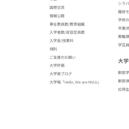
シラ
国際交流
履修
情報公開
学修
専任教員数/教育組織
卒業(
入学者数/収容定員数
教職
入学金/授業料
学芸
規則
ご支援のお願い
大
大学評価
獣医
大学発ブログ
獣医
大学報「Hello, We are NVLU」
応用