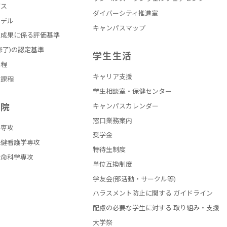
バス
ダイバーシティ推進室
モデル
キャンパスマップ
の成果に係る評価基準
修了)の認定基準
学生生活
課程
キャリア支援
員課程
学生相談室・保健センター
学院
キャンパスカレンダー
窓口業務案内
学専攻
奨学金
保健看護学専攻
特待生制度
生命科学専攻
単位互換制度
学友会(部活動・サークル等)
ハラスメント防止に関する ガイドライン
配慮の必要な学生に対する 取り組み・支援
大学祭