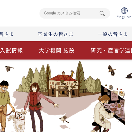
English
皆さま
卒業生の皆さま
一般の皆さま
入試情報
大学機関 施設
研究・産官学連