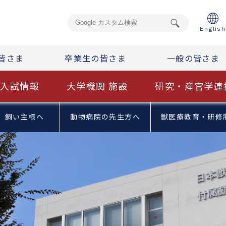
English
皆さま
卒業生の皆さま
一般の皆さま
入試情報
大学機関 施設
研究・産官学連
飼い主様へ
動物病院の先生方へ
獣医療教育・研修