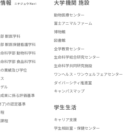
試情報
大学機関 施設
ニチジュウNavi
動物医療センター
部
富士アニマルファーム
博物館
部 獣医学科
図書館
部 獣医保健看護学科
全学教育センター
命科学部 動物科学科
生命科学総合研究センター
命科学部 食品科学科
生命科学共同研究施設
員の業績及び学位
ワンヘルス・ワンウェルフェアセンター
バス
ダイバーシティ推進室
モデル
キャンパスマップ
の成果に係る評価基準
修了)の認定基準
学生生活
課程
キャリア支援
員課程
学生相談室・保健センター