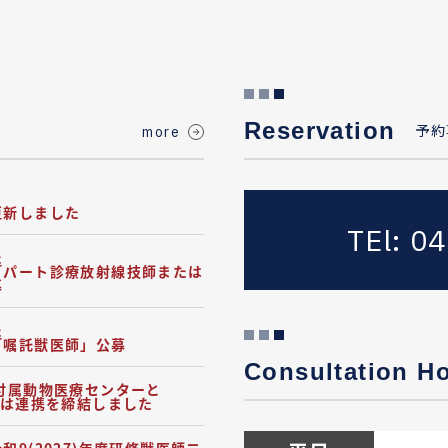
Reservation
予約
more
更新しました
TEl: 0
た
「パート診療放射線技師または
募
た
「嘱託獣医師」公募
Consultation H
付属動物医療センターと
ーは連携を締結しました