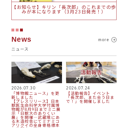
【お知らせ】キリン「長次郎」のこれまでの歩
みが本になります（3月23日発売！）
News
more
ニュース
2026.07.30
2026.07.24
「博物館ニュース」を更
【活動報告】イベント
新しました
「長次郎、また会う日ま
【プレスリリース】日本
で！」を開催しました
獣医生命科学大学付属博
物館が8月9日までミニ展
示「日獣大のありくい
展」を開催―武蔵境にあ
る木造校舎にてミナミコ
アリクイの全身骨格標本