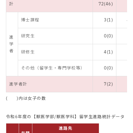
計
72(46)
博士課程
3(1)
42
研究生
0(0)
0
進
学
者
研修生
4(1)
57
その他（留学生・専門学校等）
0(0)
0
進学者計
7(2)
( )内は女子の数
令和6年度の【獣医学部/獣医学科】留学生進路統計データ
進路先