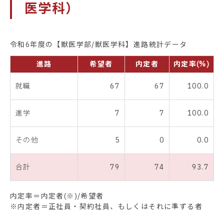
医学科）
令和6年度の【獣医学部/獣医学科】進路統計データ
進路
希望者
内定者
内定率(%)
就職
67
67
100.0
進学
7
7
100.0
その他
5
0
0.0
合計
79
74
93.7
内定率＝内定者(※)/希望者
※内定者＝正社員・契約社員、もしくはそれに準ずる者