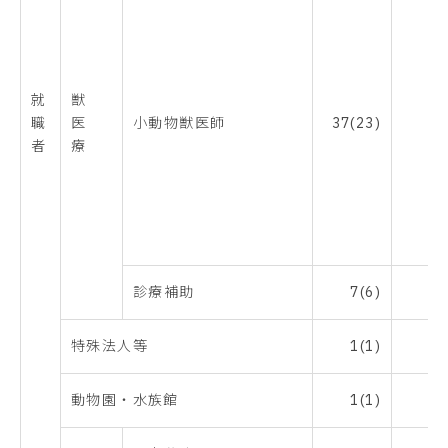
就
獣
職
医
小動物獣医師
37(23)
51
者
療
診療補助
7(6)
9
特殊法人等
1(1)
1
動物園・水族館
1(1)
1