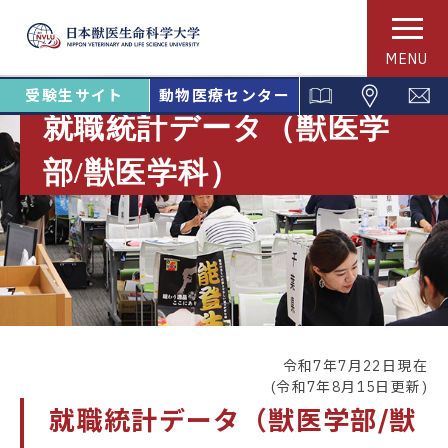
MENU
受験生サイト
動物医療センター
就職統計データ（獣医学
部/獣医学科）
令和7年7月22日現在
(令和7年8月15日更新)
就職統計データ（獣医学部/獣