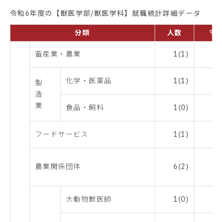
令和6年度の【獣医学部/獣医学科】就職統計詳細データ
分類
人数
％
畜産業・農業
1(1)
1
化学・医薬品
1(1)
1
製
造
業
食品・飼料
1(0)
1
フードサービス
1(1)
1
農業関係団体
6(2)
8
大動物獣医師
1(0)
1