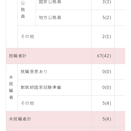
国家公務員
3(3)
4
公
務
員
地方公務員
5(2)
6
その他
2(1)
2
就職者計
67(42)
93
就職意思あり
0(0)
0
未
就
獣医師国家試験準備
0(0)
0
職
者
その他
5(4)
6
未就職者計
5(4)
6