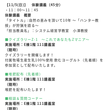
【11/5(日)】 体験講義（45分）
・11：00～11：45
体験講義 概要
「タイトル」:自然の恵みを頂いて10年 〜「ハンター教
授」が狩猟を語る〜
「担当教員名」：システム経営学教室 小澤教授
■クイズラリーZ-1 〜これであなたもZマニア〜
実施場所：E棟1階 111講義室
（随時）
クイズラリーを開催します！
付属牧場生産生乳100%使用 飲むヨーグルト（先着順）を
参加賞として配布いたします。
■堆肥配布（先着順）
実施場所：E棟1階 111講義室
（随時）
堆肥を配布いたします！
■相談＆質問コーナー
実施場所：E棟1階 111講義室
（随時）