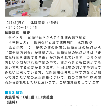
【11/5(日)】 体験講義（45分）
・14：00～14：45
体験講義 概要
「タイトル」:動物行動学から考える猫の適正飼養
「担当教員名」：獣医保健看護学臨床部門 水越教授
「講義内容」： 現代の猫の飼育は動物愛護の観点から
『完全室内飼養』が推奨され、動物福祉の観点からは『正
常な行動を発現する自由』が求められています。つまり室
内という制限された空間の中で、猫が心身ともに満足する
飼い方をする必要があります。今回は猫の飼い主や飼って
みたいと思っている方、獣医療関係者を目指す方などが知
っておきたい猫の適正飼養について、猫の習性や行動の観
点からお話をしたいと思います。ご参加お待ちしています
■個別相談
実施場所：E棟1階 111講義室
（随時）