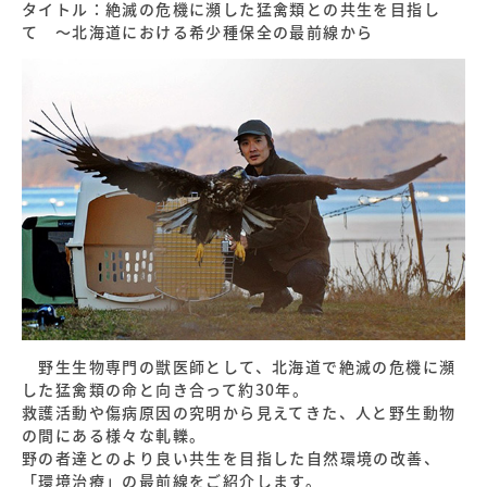
タイトル：絶滅の危機に瀕した猛禽類との共生を目指し
て ～北海道における希少種保全の最前線から
野生生物専門の獣医師として、北海道で絶滅の危機に瀕
した猛禽類の命と向き合って約30年。
救護活動や傷病原因の究明から見えてきた、人と野生動物
の間にある様々な軋轢。
野の者達とのより良い共生を目指した自然環境の改善、
「環境治療」の最前線をご紹介します。