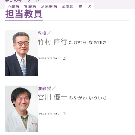
学びのキーワード
心臓病
腎臓病
泌尿器病
心電図
猫
犬
担当教員
教授
／
竹村 直行
たけむら なおゆき
researchmap
准教授
／
宮川 優一
みやがわ ゆういち
researchmap