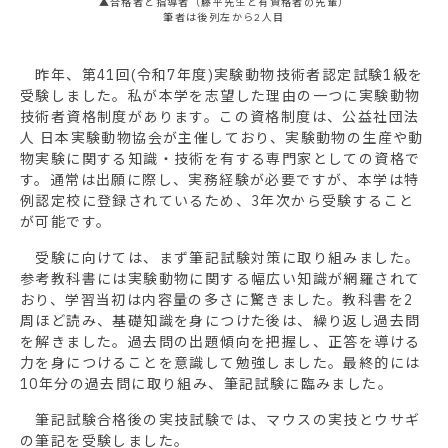
▲合格者と指導者（藤平先生と有資格者の先輩）
筆者は後列左から2人目
昨年、第41回(令和7年度)実験動物技術者認定試験1級を
受験しました。私が本学を志望した理由の一つに実験動物
技術者資格制度があります。この資格制度は、公益社団法
人 日本実験動物協会が主催しており、実験動物の生産や動
物実験に関する知識・技術を有する専門家としての資格で
す。通常は出願に際し、実務経験が必要ですが、本学は特
例認定校に登録されているため、3年次から受験すること
が可能です。
受験に向けては、まず筆記試験対策に取り組みました。
参考教科書には実験動物に関する幅広い知識が網羅されて
おり、学習当初は内容量の多さに驚きました。教科書を2
周ほど読み、基礎知識を身につけた後は、繰り返し過去問
を解きました。過去問の出題傾向を把握し、正答を導ける
力を身につけることを意識して勉強しました。最終的には
10年分の過去問に取り組み、筆記試験に臨みました。
筆記試験合格後の実技試験では、マウスの実技とウサギ
の筆記を受験しました。