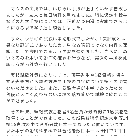
マウスの実技では、はじめは手技が上手くいかず苦戦し
ましたが、友人と毎日練習を重ねました。特に保定や投与
などの基本手技については、正確かつ円滑に実施できるよ
うになるまで繰り返し練習しました。
また、ウサギの試験は筆記形式でしたが、1次試験とは
異なり記述式であったため、単なる暗記ではなく内容を理
解した上で説明できるよう学習を進めました。さらに、ぬ
いぐるみを用いて動作の確認を行うなど、実際の手順を意
識しながら対策を行いました。
実技試験対策にあたっては、藤平先生や1級資格を保有
する先輩方から勉強方法や手技のコツについて多くの助言
をいただきました。また、受験会場が本学であったため、
普段と大きく変わらない環境で落ち着いて試験に臨むこと
ができました。
その結果、筆記試験合格者9名全員が最終的に1級資格を
取得することができました。この成果は特例認定大学等14
校16専攻の中で合格者数日本一であったと聞いています。
また本学の動物科学科では合格者数日本一は今回で3回目