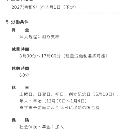
2027(令和9年)年4月1日（予定）
5. 労働条件
賃 金
法人規程に則り支給
就業時間
8時30分～17時00分（裁量労働制選択可能）
休憩時間
60分
休 日
土曜日、日曜日、祝日、創立記念日（5月10日）、
年末・年始（12月30日～1月4日）
※学事予定等により休日に出勤の場合有
保 険
社会保険・年金：加入