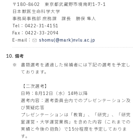
〒180-8602 東京都武蔵野市境南町1-7-1
日本獣医生命科学大学
事務局事務部 庶務課 課長 勝俣 隼人
Tel：0422-31-4151
Fax：0422-33-2094
E-mail：
shomu(@mark)nvlu.ac.jp
10. 備考
※
書類選考を通過した候補者には下記の選考を予定し
ております。
【二次選考】
日時：8月12日（水）14時以降
選考内容：選考委員会内でのプレゼンテーション及
び質疑応答
プレゼンテーションは「教育」、「研究」、「研究
室運営・大学運営業務」を含めた内容（これまでの
実績と今後の抱負）で15分程度を予定しておりま
す。