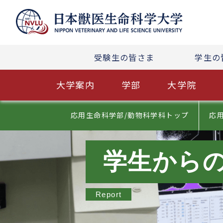
受験生の皆さま
学生の
大学案内
学部
大学院
応用生命科学部/動物科学科トップ
応
学生から
Report