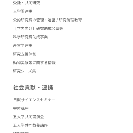
受託・共同研究
大学間連携
公的研究費の管理・運営 / 研究倫理教育
【学内向け】研究助成公募等
科学研究費助成事業
産官学連携
研究支援体制
動物実験等に関する情報
研究シーズ集
社会貢献・連携
日獣サイエンスセミナー
寄付講座
五大学共同講演会
五大学共同教養講座