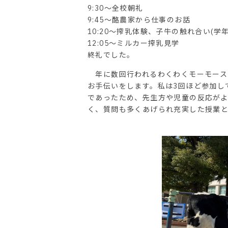
9:30〜全校朝礼
9:45〜酪農家から仕事のお話
10:20〜搾乳体験、子牛の触れ合い(学
12:05〜ミルカー搾乳見学
終礼でした。
年に数回行われるわくわくモーモース
お手伝いをします。私は3回ほど参加し
であったため、先生方や児童の反応が
く、質問も多くあげられ充実した授業