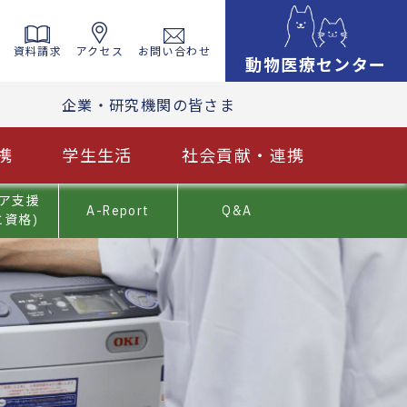
資料請求
アクセス
お問い合わせ
動物医療センター
企業・研究機関の皆さま
携
学生生活
社会貢献・連携
ア支援
A-Report
Q&A
と資格)