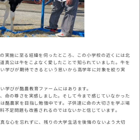
の実施に至る経緯を伺ったところ、この小学校の近くには北
原道真公は牛をこよなく愛したことで知られていました。牛を
深い学びが期待できるという思いから高学年に対象を絞り実
い学びが酪農教育ファームにはあります。
き、命の尊さを実感しました。そして今まで感じていなかった
在は酪農家を目指し勉強中です。子供達に命の大切さを学ぶ場
食料不足問題も改善されるのではないかと信じています。
真な心を忘れずに、残りの大学生活を後悔のないよう大切