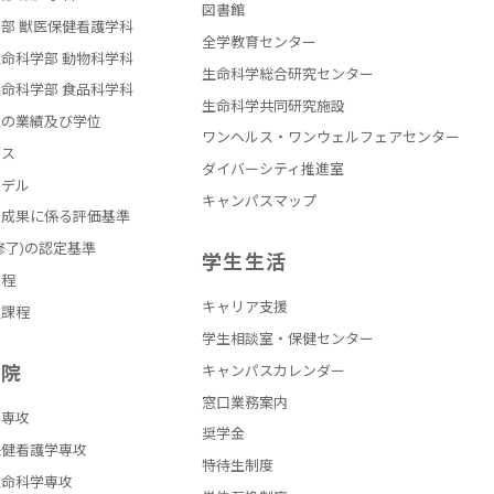
図書館
部 獣医保健看護学科
全学教育センター
命科学部 動物科学科
生命科学総合研究センター
命科学部 食品科学科
生命科学共同研究施設
員の業績及び学位
ワンヘルス・ワンウェルフェアセンター
バス
ダイバーシティ推進室
モデル
キャンパスマップ
の成果に係る評価基準
修了)の認定基準
学生生活
課程
キャリア支援
員課程
学生相談室・保健センター
学院
キャンパスカレンダー
窓口業務案内
学専攻
奨学金
保健看護学専攻
特待生制度
生命科学専攻