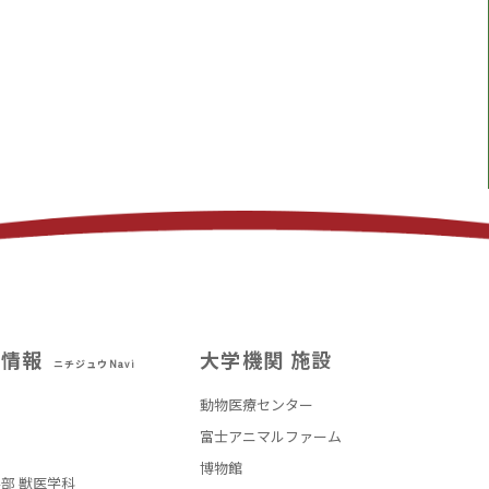
試情報
大学機関 施設
ニチジュウNavi
動物医療センター
部
富士アニマルファーム
博物館
部 獣医学科