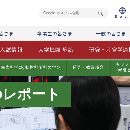
English
皆さま
卒業生の皆さま
一般の皆さま
入試情報
大学機関 施設
研究・産官学連
キャリ
用生命科学部/動物科学科の学び
研究・教員紹介
(就職
のレポート