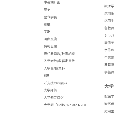
中長期計画
獣医学
歴史
応用生
歴代学長
応用生
組織
各教
学歌
シラ
国際交流
履修
情報公開
学修
専任教員数/教育組織
卒業(
入学者数/収容定員数
教職
入学金/授業料
学芸
規則
ご支援のお願い
大
大学評価
獣医
大学発ブログ
獣医
大学報「Hello, We are NVLU」
応用