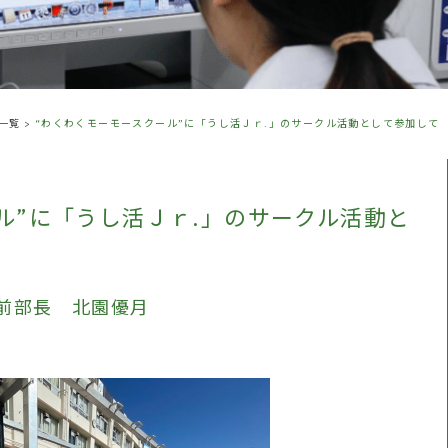
一覧
>
“わくわくモーモースクール”に「うし活Ｊｒ.」のサークル活動として参加して
ル”に「うし活Ｊｒ.」のサークル活動と
 前部長 北園優月