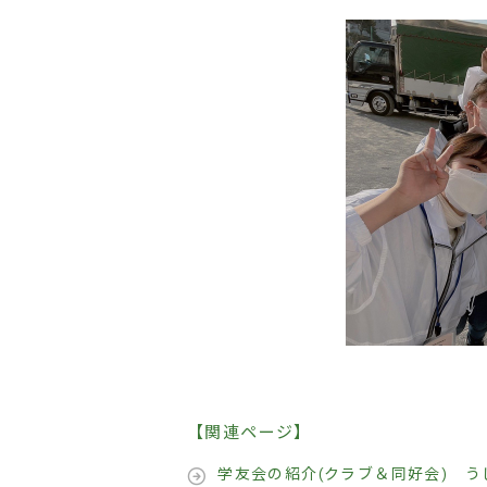
【関連ページ】
学友会の紹介(クラブ＆同好会) うし