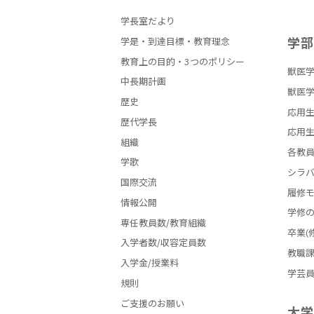
学長室だより
学
学是・到達目標・教育理念
教育上の目的・3つのポリシー
獣医学
中長期計画
獣医学
歴史
応用生
歴代学長
応用生
組織
各教
学歌
シラ
国際交流
履修
情報公開
学修
専任教員数/教育組織
卒業(
入学者数/収容定員数
教職
入学金/授業料
学芸
規則
ご支援のお願い
大