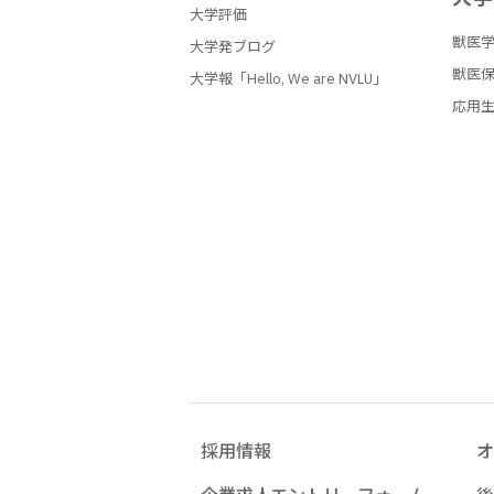
大学評価
獣医
大学発ブログ
獣医
大学報「Hello, We are NVLU」
応用
採用情報
オ