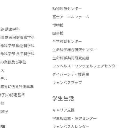
動物医療センター
部
富士アニマルファーム
博物館
部 獣医学科
図書館
部 獣医保健看護学科
全学教育センター
命科学部 動物科学科
生命科学総合研究センター
命科学部 食品科学科
生命科学共同研究施設
員の業績及び学位
ワンヘルス・ワンウェルフェアセンター
バス
ダイバーシティ推進室
モデル
キャンパスマップ
の成果に係る評価基準
修了)の認定基準
学生生活
課程
キャリア支援
員課程
学生相談室・保健センター
学院
キャンパスカレンダー