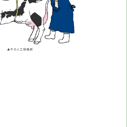
▲牛の人工授精師