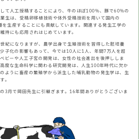
て人工授精することにより、牛のほぼ100％、豚で60％の
卒業生は、受精卵移植技術や体外受精技術を用いて国内の
和種を生産することにも貢献しています。関連する発生工学の
の維持にも応用されはじめています。
世紀になりますが、農学出身で生殖技術を習得した胚培養
少子化の影響もあって、今では10人に1人、年間7万人を超
管ベビーや人工子宮の開発は、女性の社会進出を後押ししま
高度な生命科学に関わる研究開発は、人生100年時代に欠か
このように畜産の繁殖学から派生した哺乳動物の発生学は、生
ます。
3月で岡田先生に引継ぎます。16年間ありがとうございま