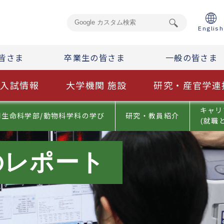
English
皆さま
卒業生の皆さま
一般の皆さま
入試情報
大学機関 施設
研究・産官学連
キャリ
用生命科学部/動物科学科の学び
研究・教員紹介
(就職
のレポート