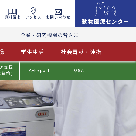
資料請求
アクセス
お問い合わせ
動物医療センター
企業・研究機関の皆さま
携
学生生活
社会貢献・連携
ア支援
A-Report
Q&A
と資格)