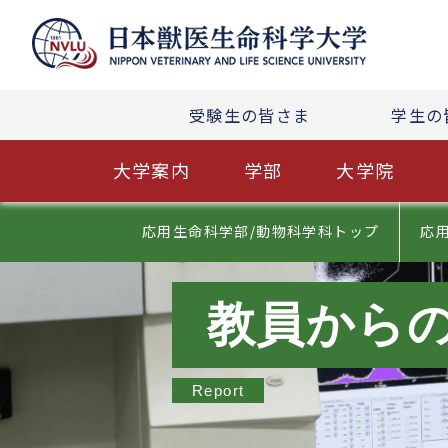
受験生の皆さま
学生の
大学案内
学部
大学院
応用生命科学部/動物科学科トップ
応
教員から
Report