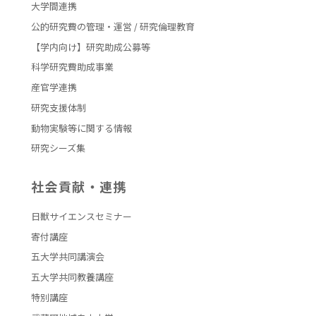
大学間連携
公的研究費の管理・運営 / 研究倫理教育
【学内向け】研究助成公募等
科学研究費助成事業
産官学連携
研究支援体制
動物実験等に関する情報
研究シーズ集
社会貢献・連携
日獣サイエンスセミナー
寄付講座
五大学共同講演会
五大学共同教養講座
特別講座