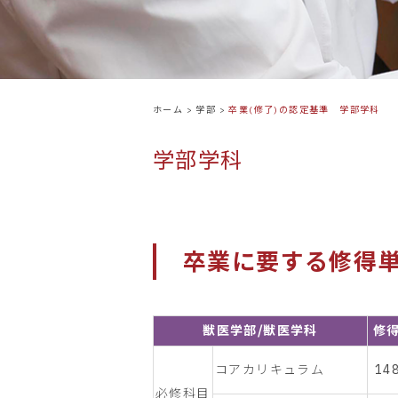
ホーム
>
学部
>
卒業(修了)の認定基準 学部学科
学部学科
卒業に要する修得単
獣医学部/獣医学科
修
コアカリキュラム
14
必修科目