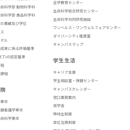
全学教育センター
命科学部 動物科学科
生命科学総合研究センター
命科学部 食品科学科
生命科学共同研究施設
員の業績及び学位
ワンヘルス・ワンウェルフェアセンター
バス
ダイバーシティ推進室
モデル
キャンパスマップ
の成果に係る評価基準
修了)の認定基準
学生生活
課程
キャリア支援
員課程
学生相談室・保健センター
学院
キャンパスカレンダー
窓口業務案内
学専攻
奨学金
保健看護学専攻
特待生制度
生命科学専攻
単位互換制度