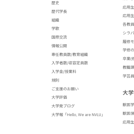
歴史
応用生
歴代学長
応用生
組織
各教
学歌
シラ
国際交流
履修
情報公開
学修
専任教員数/教育組織
卒業(
入学者数/収容定員数
教職
入学金/授業料
学芸
規則
ご支援のお願い
大
大学評価
獣医
大学発ブログ
獣医
大学報「Hello, We are NVLU」
応用