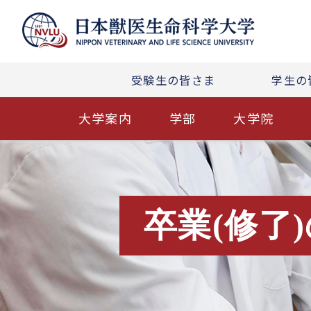
受験生の皆さま
学生の
大学案内
学部
大学院
卒業(修了