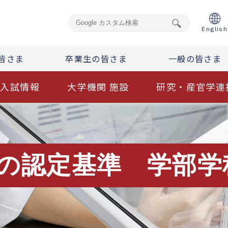
English
皆さま
卒業生の皆さま
一般の皆さま
入試情報
大学機関 施設
研究・産官学連
)の認定基準 学部学