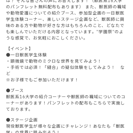
は？ そんな皆さんの声にお答えします！（獣医系16大学
のパンフレット無料配布もあります） また、獣医師の職域
や動物愛護についての紹介ブース、参加型企画の一日獣医
学生体験コーナー、楽しいステージ企画など、獣医師に興
味のある方や動物が好きな方はもちろんのこと、どなたで
も楽しんでいただける内容となっています。”学園祭”のよ
うな感覚で、お気軽におこしください。
【イベント】
●一日獣医学生体験
・顕微鏡で動物のミクロな世界を見てみよう！
・手術では必須！「縫合」の疑似体験をしてみよう！ な
ど
※お子様でもご参加いただけます！
●ブース
獣医系16大学の紹介コーナーや獣医師の職域についてのコ
ーナーがあります！パンフレットの配布もこちらで実施し
ております。
●ステージ企画
現役獣医学生が様々な企画にチャレンジ！あなたも「獣医
学」の世界に踏み出そう！