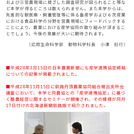
および③営農現場に根ざした調査研究が図られること等な
ど本学が得るところは数えられません。また本学からは、
先進的な獣医療・飼養管理等に係る畜産学および６次産業
における食品科学の分野を営農現場にフィードバックする
ことにより、農業における産学協同の取り組みが深まるこ
とでしょう。今後の発展が大いに期待されます。
（応用生命科学部 動物科学科長 小澤 壯行）
■平成28年3月15日の日本農業新聞にも産学連携協定締結
についての記事が掲載されました。
■平成28年11月15日に釧路丹頂農業協同組合幌呂支所会
議室において、本学と同農協との「産学連携協定」に基づ
く酪農経営に関するセミナーが開催され、その模様が同月
17日付けの北海道新聞釧路版で紹介されました。