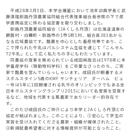
平成28年3月1日、本学会議室において池本卯典学長と武
藤清隆釧路丹頂農業協同組合代表理事組合長参席の下で産
学連携協定に係わる協定書を取り交わしました。
釧路丹頂農業協同組合（JAくしろ丹頂）は北海道道東の
鶴居村・白糠町・釧路市の1市1町1村、組合員381名から
なる広域農協です。酪農を中心とした畜産地帯であり、こ
こで搾られた牛乳はパルシステム生協を通じて「こんせん
72牛乳」として広く私たちの手にもわたっています。
同農協の理事を務められている成田純哉氏は1978年に本
学畜産学科（現動物科学科）をご卒業なさったのち、ご実
家で酪農を営んでいらっしゃいます。成田氏が飼養するメ
スホルスタイン5歳のKWF サンチェリア ダーハム ビュ
ー号は5年に1回開催される乳牛のオリンピックでもある全
日本ホルスタイングランプリ2015において名誉賞を受賞す
るなど、地域を代表する篤農家でありリーダー的存在で
す。
このたび成田氏のご仲介により本学とJAくしろ丹頂との
協定が結ばれました。このことにより、①安心して学生の
実習を受け入れてくださる農家・組織が確保されたこと、
②新規就農希望者に対する情報提供が可能となったこと、