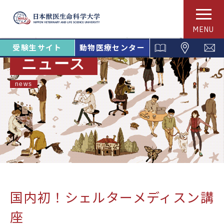
MENU
受験生サイト
動物医療センター
ニュース
news
国内初！シェルターメディスン講
座