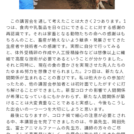
この講習会を通して考えたことは大きく2つあります。1
つは、食肉や乳製品を日々口にできることに対する感謝の
再認識です。それは家畜となる動物たちの命への感謝はも
ちろんのこと、畜産が絶えないよう継承・発展させてきた
生産者や技術者への感謝です。実際に自分で行ってみる
と、体外受精卵の作成や人工授精操作などは想像以上に繊
細で高度な技術が必要であるということが分かりました。
それと同時に、現在の食の豊かさを実現させた先人たちの
たゆまぬ努力を想像させられました。2つ目は、新たな人
間関係が生まれることの喜びです。私は他大からの参加だ
ったため、他の講習会参加者とは初対面でしたがすぐに打
ち解けることができました。新型コロナの影響で人間関係
が希薄になっているにもかかわらず、新たな人間関係が築
けることは大変貴重なことであると実感し、今後もこうし
た出会いの一つ一つを大切にしようと思います。
最後になりますが、コロナ禍で細心の注意が必要とされ
る中、本講習会を完了できましたのは、牛島先生、岡田先
生、富士アニマルファームの先生方、講師の方々のご尽