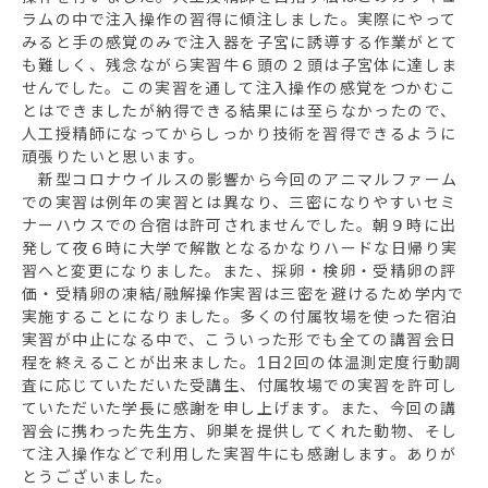
ラムの中で注入操作の習得に傾注しました。実際にやって
みると手の感覚のみで注入器を子宮に誘導する作業がとて
も難しく、残念ながら実習牛６頭の２頭は子宮体に達しま
せんでした。この実習を通して注入操作の感覚をつかむこ
とはできましたが納得できる結果には至らなかったので、
人工授精師になってからしっかり技術を習得できるように
頑張りたいと思います。
新型コロナウイルスの影響から今回のアニマルファーム
での実習は例年の実習とは異なり、三密になりやすいセミ
ナーハウスでの合宿は許可されませんでした。朝９時に出
発して夜６時に大学で解散となるかなりハードな日帰り実
習へと変更になりました。また、採卵・検卵・受精卵の評
価・受精卵の凍結/融解操作実習は三密を避けるため学内で
実施することになりました。多くの付属牧場を使った宿泊
実習が中止になる中で、こういった形でも全ての講習会日
程を終えることが出来ました。1日2回の体温測定度行動調
査に応じていただいた受講生、付属牧場での実習を許可し
ていただいた学長に感謝を申し上げます。また、今回の講
習会に携わった先生方、卵巣を提供してくれた動物、そし
て注入操作などで利用した実習牛にも感謝します。ありが
とうございました。