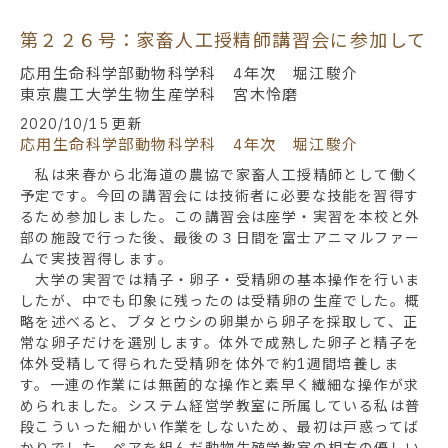
第２２６号：家畜人工授精師講習会に参加して
応用生命科学部動物科学科 4年次 堀江駿介
東京農工大学生物生産学科 宮木怜磨
2020/10/15 更新
応用生命科学部動物科学科 4年次 堀江駿介
私は来春から北海道の農協で家畜人工授精師として働く
予定です。今回の講習会には技術者に必要な技能を習得す
るため参加しました。この講習会は座学・実習を本校と外
部の施設で行った後、最後の３日間を富士アニマルファー
ムで実技習得します。
大学の実習では精子・卵子・受精卵の基本操作を行いま
したが、中でも印象に残ったのは受精卵の生産でした。概
略を述べると、ブタとウシの卵巣から卵子を採取して、正
常な卵子だけを選別します。体外で成熟した卵子と精子を
体外受精して得られた受精卵を体外で約1週間培養しま
す。一連の作業には無菌的な操作と素早く繊細な操作が求
められました。システム経営学教室に所属している私は普
段こういった細かい作業をしないため、最初は戸惑ってば
かりでした。ペアを組んだ動物生殖学教室の相方の優しい