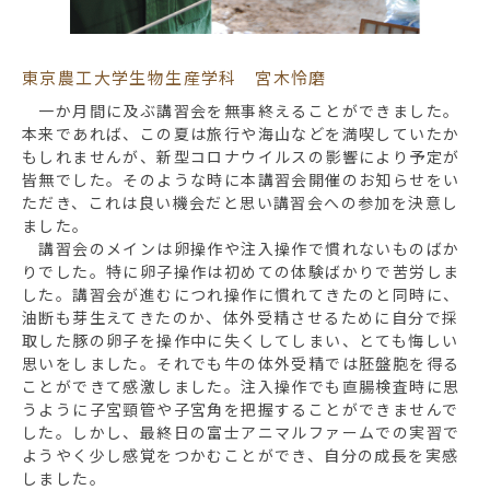
東京農工大学生物生産学科 宮木怜磨
一か月間に及ぶ講習会を無事終えることができました。
本来であれば、この夏は旅行や海山などを満喫していたか
もしれませんが、新型コロナウイルスの影響により予定が
皆無でした。そのような時に本講習会開催のお知らせをい
ただき、これは良い機会だと思い講習会への参加を決意し
ました。
講習会のメインは卵操作や注入操作で慣れないものばか
りでした。特に卵子操作は初めての体験ばかりで苦労しま
した。講習会が進むにつれ操作に慣れてきたのと同時に、
油断も芽生えてきたのか、体外受精させるために自分で採
取した豚の卵子を操作中に失くしてしまい、とても悔しい
思いをしました。それでも牛の体外受精では胚盤胞を得る
ことができて感激しました。注入操作でも直腸検査時に思
うように子宮頸管や子宮角を把握することができませんで
した。しかし、最終日の富士アニマルファームでの実習で
ようやく少し感覚をつかむことができ、自分の成長を実感
しました。