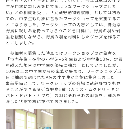
住・在学の小学生を対象としていたが、今年は地域の中学
生が自然に親しみを持てるようなワークショップにした
い」との相談を受け、「武蔵野動物観察隊」としては初め
ての、中学生も対象に含めたワークショップを実施するこ
とになりました。ワークショップの内容としては、身近な
野鳥に親しみを持ってもらうことを目標に、野鳥の羽や剥
製を観察しながら、野鳥の羽を材料にしたグッズを作るこ
とにしました。
参加者を募集した時点ではワークショップの対象者を
「市内在住・在学の小学5～6年生および中学生10名、定員
を超えた場合は中学生を優先に抽選」としていましたが、
10名以上の中学生からの応募が集まり、ワークショップ当
日は抽選で選ばれた9名の中学生が当館に集合しました。
事前準備として、ワークショップの会場に武蔵野市でも見
ることができる身近な野鳥5種（カラス・ムクドリ・キジ
バト・ドバト・カワウ）の羽とそれぞれの剥製を、種名を
隠した状態で机に並べておきました。