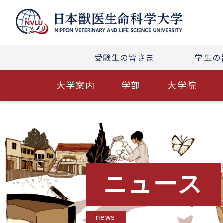
受験生の皆さま
学生の
大学案内
学部
大学院
ニュース
news