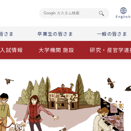
English
皆さま
卒業生の皆さま
一般の皆さま
入試情報
大学機関 施設
研究・産官学連