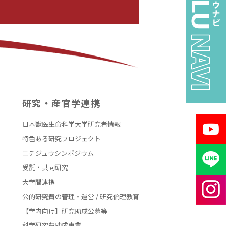
関連リンク
採用情報
オンラインショップ
研究・産官学連携
大学ポータル
日本獣医生命科学大学研究者情報
特色ある研究プロジェクト
日獣用WebMail
ニチジュウシンポジウム
受託・共同研究
後援会ホームページ
大学間連携
同窓会ホームページ
公的研究費の管理・運営 / 研究倫理教育
【学内向け】研究助成公募等
科学研究費助成事業