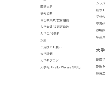
シラ
国際交流
履修
情報公開
学修
専任教員数/教育組織
卒業(
入学者数/収容定員数
教職
入学金/授業料
学芸
規則
ご支援のお願い
大
大学評価
獣医
大学発ブログ
獣医
大学報「Hello, We are NVLU」
応用