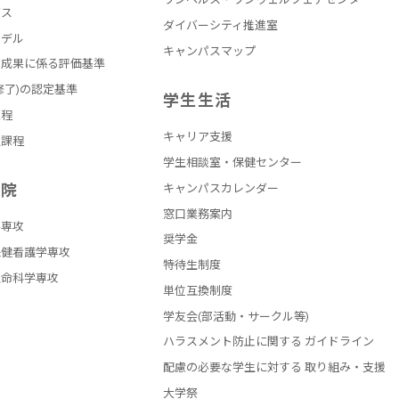
バス
ダイバーシティ推進室
モデル
キャンパスマップ
の成果に係る評価基準
修了)の認定基準
学生生活
課程
キャリア支援
員課程
学生相談室・保健センター
学院
キャンパスカレンダー
窓口業務案内
学専攻
奨学金
保健看護学専攻
特待生制度
生命科学専攻
単位互換制度
学友会(部活動・サークル等)
ハラスメント防止に関する ガイドライン
配慮の必要な学生に対する 取り組み・支援
大学祭