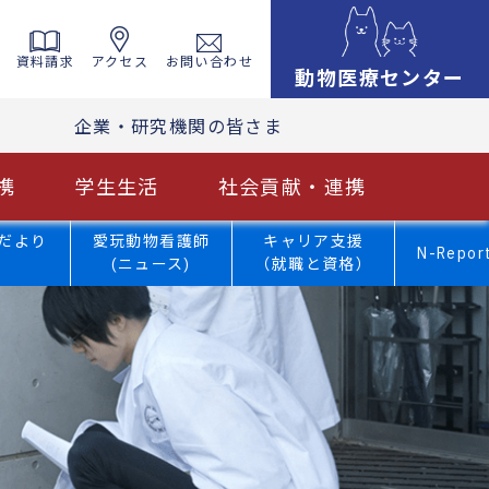
資料請求
アクセス
お問い合わせ
動物医療センター
企業・研究機関の皆さま
携
学生生活
社会貢献・連携
だより
愛玩動物看護師
キャリア支援
N-Repor
(ニュース)
（就職と資格）