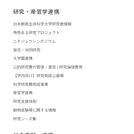
オンラインショップ
研究・産官学連携
大学ポータル
日本獣医生命科学大学研究者情報
特色ある研究プロジェクト
日獣用WebMail
ニチジュウシンポジウム
受託・共同研究
後援会ホームページ
大学間連携
同窓会ホームページ
公的研究費の管理・運営 / 研究倫理教育
【学内向け】研究助成公募等
科学研究費助成事業
産官学連携
研究支援体制
動物実験等に関する情報
研究シーズ集