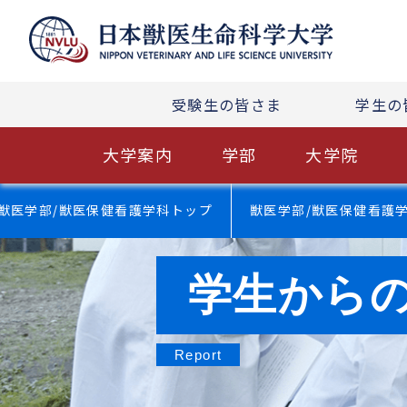
受験生の皆さま
学生の
大学案内
学部
大学院
獣医学部/獣医保健看護学科トップ
獣医学部/獣医保健看護
学生から
Report