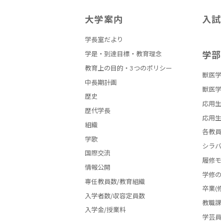
大学案内
入
学長室だより
学
学是・到達目標・教育理念
教育上の目的・3つのポリシー
獣医学
中長期計画
獣医学
歴史
応用生
歴代学長
応用生
組織
各教
学歌
シラ
国際交流
履修
情報公開
学修
専任教員数/教育組織
卒業(
入学者数/収容定員数
教職
入学金/授業料
学芸