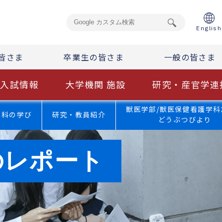
English
皆さま
卒業生の皆さま
一般の皆さま
入試情報
大学機関 施設
研究・産官学連
獣医学部/獣医保健看護学科
学科の学び
研究・教員紹介
どうぶつびより
のレポート