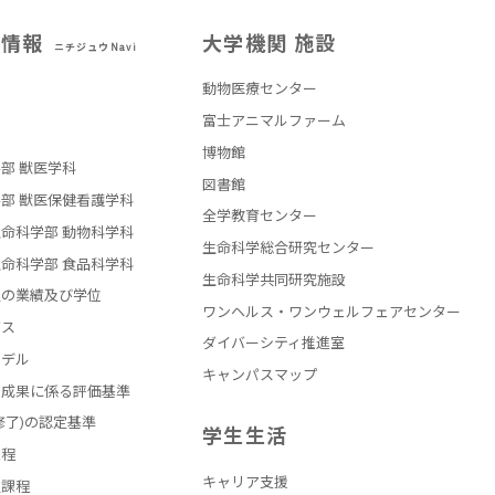
試情報
大学機関 施設
ニチジュウNavi
動物医療センター
部
富士アニマルファーム
博物館
部 獣医学科
図書館
部 獣医保健看護学科
全学教育センター
命科学部 動物科学科
生命科学総合研究センター
命科学部 食品科学科
生命科学共同研究施設
員の業績及び学位
ワンヘルス・ワンウェルフェアセンター
バス
ダイバーシティ推進室
モデル
キャンパスマップ
の成果に係る評価基準
修了)の認定基準
学生生活
課程
キャリア支援
員課程