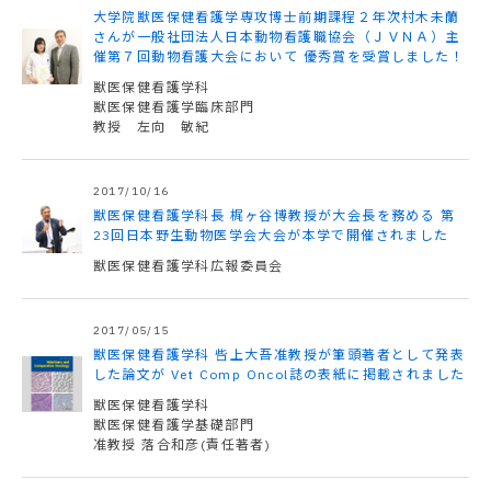
大学院獣医保健看護学専攻博士前期課程２年次村木未蘭
さんが一般社団法人日本動物看護職協会（ＪＶＮＡ）主
催第７回動物看護大会において 優秀賞を受賞しました！
獣医保健看護学科
獣医保健看護学臨床部門
教授 左向 敏紀
2017/10/16
獣医保健看護学科長 梶ヶ谷博教授が大会長を務める 第
23回日本野生動物医学会大会が本学で開催されました
獣医保健看護学科広報委員会
2017/05/15
獣医保健看護学科 呰上大吾准教授が筆頭著者として発表
した論文が Vet Comp Oncol誌の表紙に掲載されました
獣医保健看護学科
獣医保健看護学基礎部門
准教授 落合和彦(責任著者)