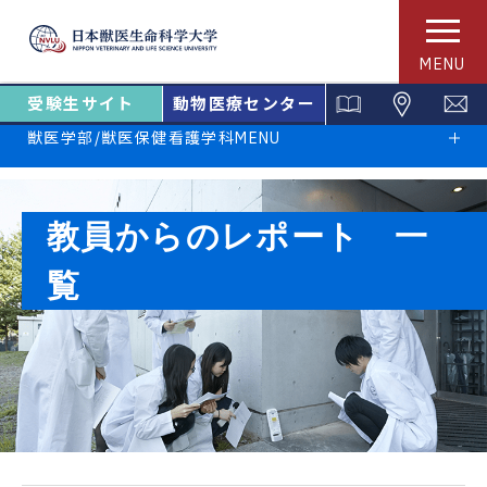
MENU
受験生サイト
動物医療センター
獣医学部/獣医保健看護学科MENU
教員からのレポート 一
覧