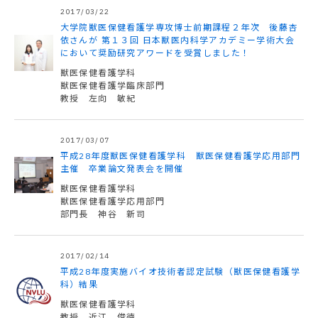
2017/03/22
大学院獣医保健看護学専攻博士前期課程２年次 後藤杏
依さんが 第１３回 日本獣医内科学アカデミー学術大会
において奨励研究アワードを受賞しました！
獣医保健看護学科
獣医保健看護学臨床部門
教授 左向 敏紀
2017/03/07
平成28年度獣医保健看護学科 獣医保健看護学応用部門
主催 卒業論文発表会を開催
獣医保健看護学科
獣医保健看護学応用部門
部門長 神谷 新司
2017/02/14
平成28年度実施バイオ技術者認定試験（獣医保健看護学
科）結果
獣医保健看護学科
教授 近江 俊徳