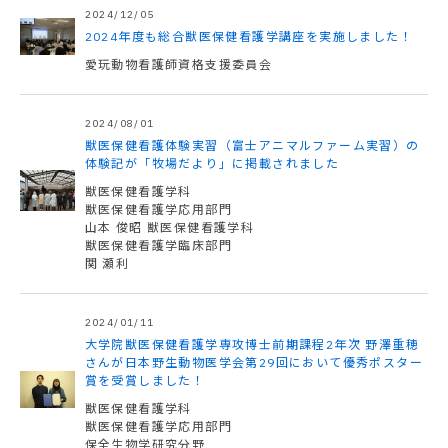
2024/12/05
2024年度も総合獣医保健看護学講座を実施しました！
愛玩動物看護師資格支援委員会
2024/08/01
獣医保健看護体験実習（富士アニマルファーム実習）の
体験記が「牧場だより」に掲載されました
獣医保健看護学科
獣医保健看護学応用部門
山本 俊昭 獣医保健看護学科
獣医保健看護学臨床部門
関 瀬利
2024/01/11
大学院獣医保健看護学専攻博士前期課程2年次 野澤重穂
さんが日本野生動物医学会第29回において優秀ポスター
賞を受賞しました！
獣医保健看護学科
獣医保健看護学応用部門
保全生物学研究分野