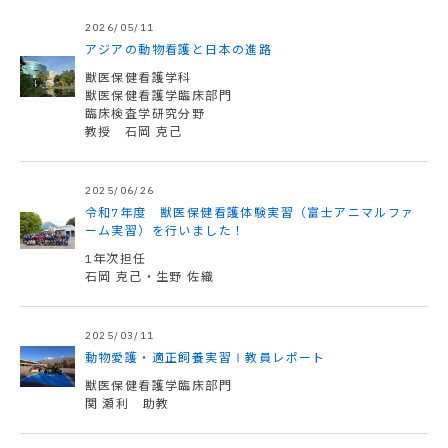
2026/05/11
アジアの動物看護と日本の進路
獣医保健看護学科
獣医保健看護学臨床部門
臨床検査学研究分野
教授 石岡 克己
2025/06/26
令和7年度 獣医保健看護体験実習（富士アニマルファ
ーム実習）を行いました！
1年次担任
石岡 克己・生野 佐織
2025/03/11
動物愛護・適正飼養実習Ⅰ教員レポート
獣医保健看護学臨床部門
関 瀬利 助教