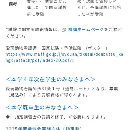
者等が、講習会を受
識・技能を習得した
備考
講した上で国家試験
者と、予備試験に合格
前に受験
した者が受験
*試験に関する詳細情報は、
機構ホームページ
をご参照
ください。
愛玩動物看護師 国家試験・予備試験 (ポスター)
https://www.maff.go.jp/j/syouan/tikusui/doubutsu_ka
ngo/attach/pdf/index-20.pdf
＜本学４年次在学生のみなさまへ＞
愛玩動物看護師法31条１号（通常ルート）となり、卒業
（見込み）により受験資格が得られます。
＜本学既卒生のみなさまへ＞
◆「指定講習会の受講と修了」が必要になります。
2025年度講習会実施主体（指定順）