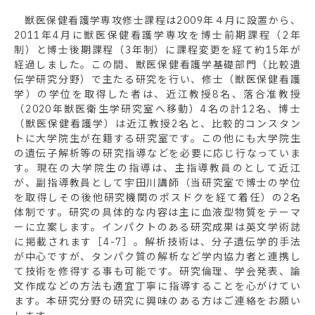
獣医保健看護学専攻修士課程は2009年４月に設置から、
2011年4月に獣医保健看護学専攻を博士前期課程（2年
制）と博士後期課程（3年制）に課程変更を経て約15年が
経過しました。この間、獣医保健看護学基礎部門（比較遺
伝学研究分野）で主たる研究を行い、修士（獣医保健看護
学）の学位を取得した者は、近江教授8名、落合准教授
（2020年獣医衛生学研究室へ移動）4名の計12名、博士
（獣医保健看護学）は近江教授2名と、比較的コンスタン
トに大学院生が在籍する研究室です。この他にも大学院生
の遺伝子解析等の研究指導などを必要に応じ行なっていま
す。現在の大学院生の指導は、主指導教員のとして近江
が、副指導教員として宇田川講師（当研究室で博士の学位
を取得しその後他研究機関のポスドクを経て着任）の2名
体制です。研究の具体的な内容は主に血液型物質をテーマ
ーに立案します。インパクトのある研究成果は英文学術誌
に掲載されます［4-7］。解析技術は、分子遺伝学的手法
が中心ですが、タンパク質の解析など学内協力者と連携し
て技術を修得する事も可能です。研究倫理、学会発表、論
文作成などの方法も適宜丁寧に指導することを心がけてい
ます。本研究分野の研究に興味のある方はご連絡をお願い