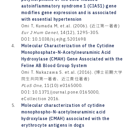
autoinflammatory syndrome 1 (CIAS1) gene
modifies gene expression and is associated
with essential hypertension
Omi T, Kumada M, et.al. (2006). (近江第一著者)
Eur J Hum Genet
, 14(12), 1295-305.
DOI: 10.1038/sj.ejhg.5201698
4.
Molecular Characterization of the Cytidine
Monophosphate-N-Acetylneuraminic Acid
Hydroxylase (CMAH) Gene Associated with the
Feline AB Blood Group System
Omi T. Nakazawa S. et.al. (2016). (博士前期大学
院生共同第一著者、近江責任著者)
PLoS One
, 11(10):e0165000.
DOI: 10.1371/journal.pone.0165000,
eCollection 2016.
5.
Molecular characterization of cytidine
monophospho-N-acetylneuraminic acid
hydroxylase (CMAH) associated with the
erythrocyte antigens in dogs