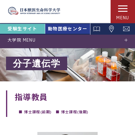
MENU
受験生サイト
動物医療センター
大学院 MENU
分子遺伝学
指導教員
■ 博士課程(前期) ■ 博士課程(後期)