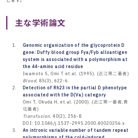
します。
主な学術論文
1.
Genomic organization of the glycoprotein D
gene: Duffy blood group Fya/Fyb alloantigen
system is associated with a polymorphism at
the 44-amino acid residue
Iwamoto S, Omi T et.al. (1995). (近江第二著者)
Blood
, 85(3), 622-6.
2.
Detection of Rh23 in the partial D phenotype
associated with the D(Va) category
Omi T, Okuda H, et.al. (2000). (近江第一著者,責
任著者)
Transfusion
, 40(2), 256-8
DOI: 10.1046/j.1537-2995.2000.40020256.x
3.
An intronic variable number of tandem repeat
polymorphisms of the cold-induced