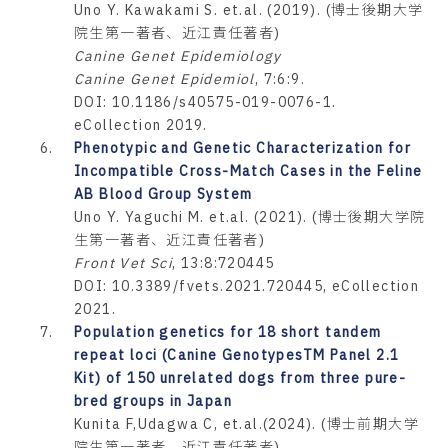
Uno Y. Kawakami S. et.al. (2019). (博士後期大学
院生第一著者、近江責任著者)
Canine Genet Epidemiology
Canine Genet Epidemiol
, 7:6:9.
DOI: 10.1186/s40575-019-0076-1.
eCollection 2019.
6.
Phenotypic and Genetic Characterization for
Incompatible Cross-Match Cases in the Feline
AB Blood Group System
Uno Y. Yaguchi M. et.al. (2021). (博士後期大学院
生第一著者、近江責任著者)
Front Vet Sci
, 13:8:720445
DOI: 10.3389/fvets.2021.720445, eCollection
2021.
7.
Population genetics for 18 short tandem
repeat loci (Canine GenotypesTM Panel 2.1
Kit) of 150 unrelated dogs from three pure-
bred groups in Japan
Kunita F,Udagwa C, et.al.(2024). (博士前期大学
院生第一著者、近江責任著者)