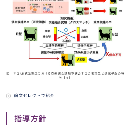
図 ネコAB式血液型における交差適合試験不適合ネコの表現型と遺伝子型の特
徴［４］
論文セレクトで紹介
指導方針