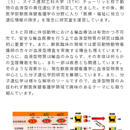
［3］、スイス連邦工科大学（ETH）チューリッヒ校で動
物の血液型の責任遺伝子を同定してきました。その後、獣
医学部獣医保健看護学の分野に入り「医療・福祉に役立つ
遺伝情報の探求」を理念に研究室を運営しています。
ヒトと同様に伴侶動物における輸血療法は有効かつ不可
欠で、安全な輸血医療を行う上で血液型物質の研究は臨床
的に重要です。また、獣医臨床の現場では愛玩動物動物看
護師の方々が血液型検査を実施する機会も増えています。
さらに、血液型物質は輸血のみならず、その本体は何らか
の生理機能を有し、また一部は疾患とも関連しています。
そのような背景から、現在獣医保健看護学に血液型物質を
中心とした分子遺伝学的研究を展開しています。また、分
子遺伝学は様々な解析のツールですので、血液型物質のみ
捉われず獣医保健看護学領域で興味のあるテーマにも取り
組んでいます。