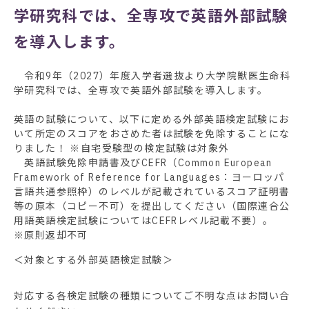
学研究科では、全専攻で英語外部試験
を導入します。
令和9年（2027）年度入学者選抜より大学院獣医生命科
学研究科では、全専攻で英語外部試験を導入します。
英語の試験について、以下に定める外部英語検定試験にお
いて所定のスコアをおさめた者は試験を免除することにな
りました！ ※自宅受験型の検定試験は対象外
英語試験免除申請書及びCEFR（Common European
Framework of Reference for Languages：ヨーロッパ
言語共通参照枠）のレベルが記載されているスコア証明書
等の原本（コピー不可）を提出してください（国際連合公
用語英語検定試験についてはCEFRレベル記載不要）。
※原則返却不可
＜対象とする外部英語検定試験＞
対応する各検定試験の種類についてご不明な点はお問い合