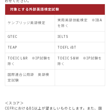
わせください。
対象とする外部英語検定試験
実用英語技能検定 ※IBA
ケンブリッジ英語検定
を除く
GTEC
IELTS
TEAP
TOEFL iBT
TOEIC L&R ※IP試験を
TOEIC S&W ※IP試験を
除く
除く
国際連合公用語 英語検
定試験
＜スコア＞
CEFRにおけるB1以上が望ましいものとします。また、国