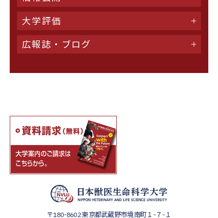
大学評価
広報誌・ブログ
〒180-8602
東京都武蔵野市境南町１-７-１