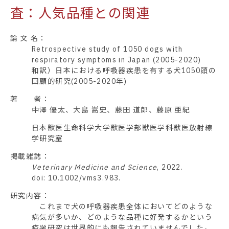
査：人気品種との関連
論 文 名：
Retrospective study of 1050 dogs with
respiratory symptoms in Japan (2005-2020)
和訳）日本における呼吸器疾患を有する犬1050頭の
回顧的研究(2005-2020年)
著 者：
中澤 優太、大島 嵩史、藤田 道郎、藤原 亜紀
日本獣医生命科学大学獣医学部獣医学科獣医放射線
学研究室
掲載雑誌：
Veterinary Medicine and Science
, 2022.
doi: 10.1002/vms3.983.
研究内容：
これまで犬の呼吸器疾患全体においてどのような
病気が多いか、どのような品種に好発するかという
疫学研究は世界的にも報告されていませんでした。