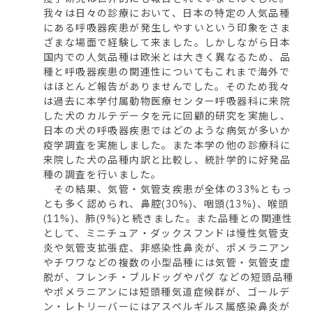
我々は日々の診療において、日本の特定の人気品種
にある呼吸器疾患が発生しやすいという印象をさま
ざまな場面で経験して来ました。しかしながら日本
国内での人気品種は欧米とは大きく異なるため、品
種と呼吸器疾患の関連性についてもこれまで海外で
はほとんど報告がありませんでした。そのため我々
は過去に本学付属動物医療センター呼吸器科に来院
した犬のカルテデータを元に回顧的研究を実施し、
日本の犬の呼吸器疾患ではどのような病気が多いか
疫学調査を実施しました。また本学の他の診療科に
来院した犬の品種内訳と比較し、統計学的に好発品
種の調査を行いました。
その結果、気管・気管支疾患が全体の33%ともっ
とも多く認められ、鼻腔(30%)、咽頭(13%)、喉頭
(11%)、肺(9%)と続きました。また品種との関連性
として、ミニチュア・ダックスフンドは慢性気管支
炎や気管支拡張症、非感染性鼻炎が、ポメラニアン
やチワワなどの複数の小型品種には気管・気管支虚
脱が、フレンチ・ブルドッグやパグ などの短頭品種
やポメラニアンには短頭種気道症候群が、ゴールデ
ン・レトリーバーにはアスペルギルス属感染鼻炎が