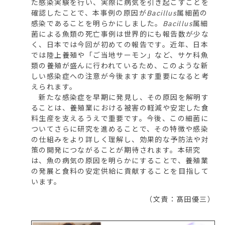
た感染実験を行い、実際に病気を引き起こすことを
確認したことで、本事例の原因が
Bacillus
属細菌の
感染であることを明らかにしました。
Bacillus
属細
菌による魚類の死亡事例は世界的にも報告数が少な
く、日本では今回が初めての報告です。近年、日本
では陸上養殖や「ご当地サーモン」など、サケ科魚
類の養殖が盛んに行われているため、このような新
しい感染症への注意が今後ますます重要になると考
えられます。
新たな感染症を早期に発見し、その原因を解明す
ることは、養殖業における被害の軽減や安定した食
料生産を支えるうえで重要です。今後、この細菌に
ついてさらに研究を進めることで、その特徴や感染
の仕組みをより詳しく理解し、効果的な予防法や対
策の開発につながることが期待されます。本研究
は、魚の病気の原因を明らかにすることで、養殖業
の発展と食料の安定供給に貢献することを目指して
います。
（文責：髙田優三）