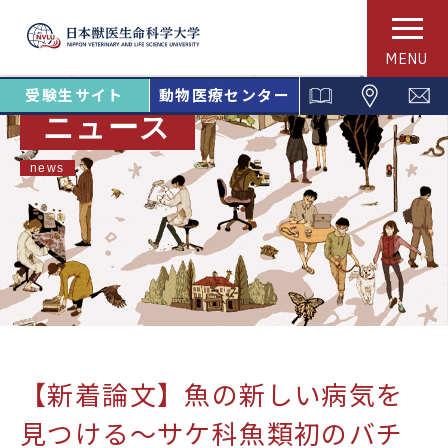
MENU
受験生サイト
動物医療センター
ニュース
news
【新着論文】魚の新しい病気を
見つける～サケ科魚類初のバチ