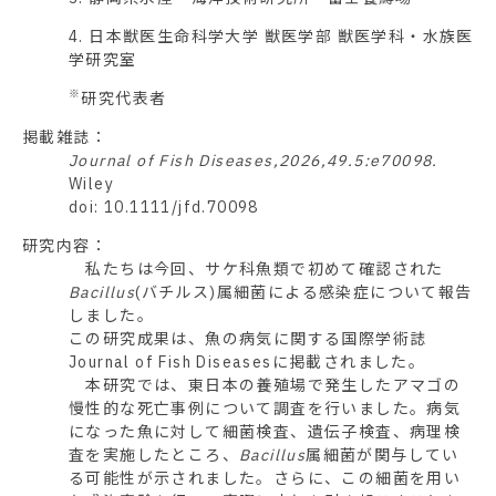
4. 日本獣医生命科学大学 獣医学部 獣医学科・水族医
学研究室
※
研究代表者
掲載雑誌：
Journal of Fish Diseases,2026,49.5:e70098.
Wiley
doi: 10.1111/jfd.70098
研究内容：
私たちは今回、サケ科魚類で初めて確認された
Bacillus
(バチルス)属細菌による感染症について報告
しました。
この研究成果は、魚の病気に関する国際学術誌
Journal of Fish Diseasesに掲載されました。
本研究では、東日本の養殖場で発生したアマゴの
慢性的な死亡事例について調査を行いました。病気
になった魚に対して細菌検査、遺伝子検査、病理検
査を実施したところ、
Bacillus
属細菌が関与してい
る可能性が示されました。さらに、この細菌を用い