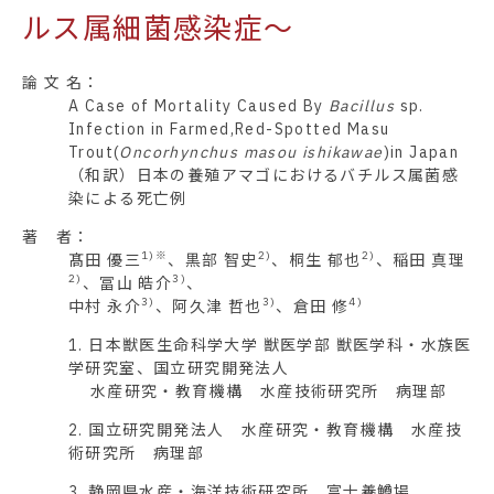
ルス属細菌感染症～
論 文 名：
A Case of Mortality Caused By
Bacillus
sp.
Infection in Farmed,Red-Spotted Masu
Trout(
Oncorhynchus masou ishikawae
)in Japan
（和訳）日本の養殖アマゴにおけるバチルス属菌感
染による死亡例
著 者：
1)※
2)
2)
髙田 優三
、黒部 智史
、桐生 郁也
、稲田 真理
2)
3)
、冨山 皓介
、
3)
3)
4)
中村 永介
、阿久津 哲也
、倉田 修
1. 日本獣医生命科学大学 獣医学部 獣医学科・水族医
学研究室、国立研究開発法人
水産研究・教育機構 水産技術研究所 病理部
2. 国立研究開発法人 水産研究・教育機構 水産技
術研究所 病理部
3. 静岡県水産・海洋技術研究所 富士養鱒場