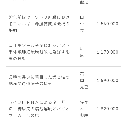
能之
孵化前後のニワトリ肝臓におけ
田
るエネルギー源脂質変換機構の
中
1,560,000
解明
実
コルチゾール分泌抑制薬が犬下
原
垂体腺腫細胞増殖能に及ぼす影
1,170,000
康
響の検討
石
品種の違いに着目した犬と猫の
岡
1,690,000
肥満関連遺伝子の探索
克己
マイクロＲＮＡによるネコ肥
佐々
満・糖尿病の病態解明とバイオ
木
1,820,000
マーカーへの応用
典康