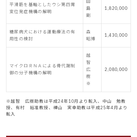
田
平滑筋を基軸としたウシ第四胃
島
1,820,000
変位発症機構の解明
剛
糖尿病犬における運動療法の有
森
1,430,000
用性の検討
昭博
越
智
マイクロＲＮＡによる骨代謝制
広
2,080,000
御の分子機構の解明
樹
※
※越智 広樹助教は平成24年10月より転入、中山 勉教
授、有村 裕准教授、樺山 実幸助教は平成25年4月より
転入