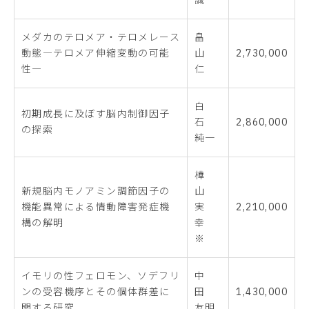
メダカのテロメア・テロメレース
畠
動態―テロメア伸縮変動の可能
山
2,730,000
性―
仁
白
初期成長に及ぼす脳内制御因子
石
2,860,000
の探索
純一
樺
新規脳内モノアミン調節因子の
山
機能異常による情動障害発症機
実
2,210,000
構の解明
幸
※
イモリの性フェロモン、ソデフリ
中
ンの受容機序とその個体群差に
田
1,430,000
関する研究
友明