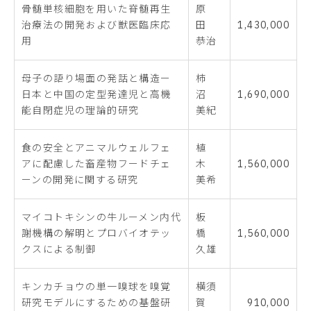
骨髄単核細胞を用いた脊髄再生
原
治療法の開発および獣医臨床応
田
1,430,000
用
恭治
母子の語り場面の発話と構造ー
柿
日本と中国の定型発達児と高機
沼
1,690,000
能自閉症児の理論的研究
美紀
食の安全とアニマルウェルフェ
植
アに配慮した畜産物フードチェ
木
1,560,000
ーンの開発に関する研究
美希
マイコトキシンの牛ルーメン内代
板
謝機構の解明とプロバイオテッ
橋
1,560,000
クスによる制御
久雄
キンカチョウの単一嗅球を嗅覚
横須
研究モデルにするための基盤研
賀
910,000