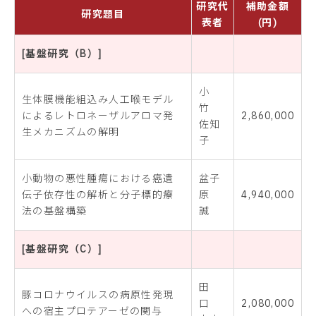
研究代
補助金額
研究題目
表者
(円)
[基盤研究（B）]
小
生体膜機能組込み人工喉モデル
竹
によるレトロネーザルアロマ発
2,860,000
佐知
生メカニズムの解明
子
小動物の悪性腫瘍における癌遺
盆子
伝子依存性の解析と分子標的療
原
4,940,000
法の基盤構築
誠
[基盤研究（C）]
田
豚コロナウイルスの病原性発現
口
2,080,000
への宿主プロテアーゼの関与