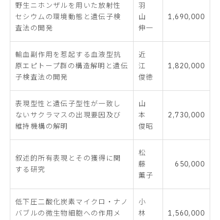
野生ニホンザルを用いた放射性
羽
セシウムの環境動態と遺伝子検
山
1,690,000
査法の開発
伸一
輸血副作用を惹起する血液型抗
近
原エピトープ群の構造解明と遺伝
江
1,820,000
子検査法の開発
俊徳
表現型性と遺伝子型性が一致し
山
ないサクラマスの出現要因及び
本
2,730,000
維持機構の解明
俊昭
松
叙述的所有表現とその獲得に関
藤
650,000
する研究
薫子
低下圧二酸化炭素マイクロ・ナノ
小
バブルの微生物細胞への作用メ
林
1,560,000