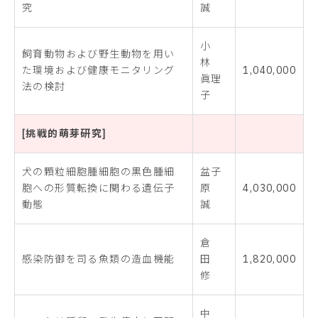
究
誠
小
飼育動物および野生動物を用い
林
た環境および健康モニタリング
1,040,000
眞理
法の検討
子
[挑戦的萌芽研究]
犬の顆粒細胞腫細胞の黒色腫細
盆子
胞への形質転換に関わる遺伝子
原
4,030,000
動態
誠
倉
感染防御を司る魚類の造血機能
田
1,820,000
修
中