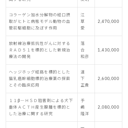
コラーゲン加水分解物の経口摂
江
取がヒトと病態モデル動物の血
草
2,470,000
管前駆細胞に及ぼす作用
愛
放射線治療抵抗性がんに対する
落
ＲＡＤ５１を標的とした新規治
合
1,430,000
療法の開発
和彦
ヘッジホッグ経路を標的とした
道
猫乳癌幹細胞標的治療薬の探索
下
2,600,000
とその臨床応用
正貴
１１β―ＨＳＤ阻害剤による犬下
手
垂体ＡＣＴＨ産生腺腫を標的と
嶋
2,080,000
した治療に関する研究
隆洋