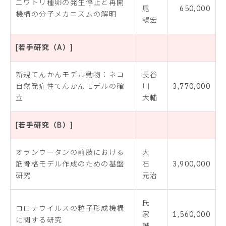
ニワトリ種卵の発生停止と再開
尾
650,000
機構の分子メカニズムの解明
暢宏
[若手研究（A）]
新規てんかんモデル動物：ネコ
長谷
自然発症性てんかんモデルの確
川
3,770,000
立
大輔
[若手研究（B）]
オランウータンの前肢における
大
筋骨格モデル作成のための基盤
石
3,900,000
研究
元治
氏
コロナウイルスの粒子形成機構
家
1,560,000
に関する研究
誠