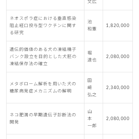
文広
ネオスポラ症における垂直感染
池
阻止経口投与型ワクチンに関す
1,820,000
和憲
る研究
遺伝的価値のある犬の凍結精子
堀
バンク設立を目的とした犬胚の
2,080,000
達也
凍結保存法の確立
田
メタボローム解析を用いた犬の
﨑
2,340,000
糖尿病発症メカニズムの解明
弘之
山
ネコ肥満の早期遺伝子診断法の
本
2,080,000
開発
一郎