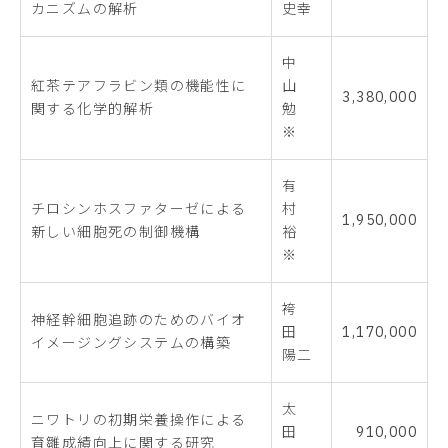
カニズムの解析
史幸
中
紅茶テアフラビン類の機能性に
山
3,380,000
関する化学的解析
勉
※
有
チロシンホスファターゼによる
村
1,950,000
新しい細胞死の制御機構
裕
※
袴
神経幹細胞追跡のためのバイオ
田
1,170,000
イメージングシステムの構築
陽二
太
ニワトリの初期栄養操作による
田
910,000
育雛成績向上に関する研究