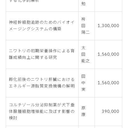
する化学的解析
勉
袴
神経幹細胞追跡のためのバイオイ
田
1,300,000
メージングシステムの構築
陽二
太
ニワトリの初期栄養操作による育
田
1,560,000
雛成績向上に関する研究
能之
田
孵化前後のニワトリ肝臓における
中
1,560,000
エネルギー源脂質変換機構の解明
実
コルチゾール分泌抑制薬が犬下垂
原
体腺腫細胞増殖能に及ぼす影響の
390,000
康
検討