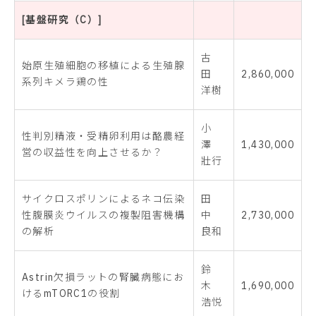
[基盤研究（C）]
古
始原生殖細胞の移植による生殖腺
田
2,860,000
系列キメラ鶏の性
洋樹
小
性判別精液・受精卵利用は酪農経
澤
1,430,000
営の収益性を向上させるか？
壯行
サイクロスポリンによるネコ伝染
田
性腹膜炎ウイルスの複製阻害機構
中
2,730,000
の解析
良和
鈴
Astrin欠損ラットの腎臓病態にお
木
1,690,000
けるmTORC1の役割
浩悦