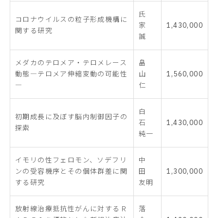
氏
コロナウイルスの粒子形成機構に
家
1,430,000
関する研究
誠
メダカのテロメア・テロメレース
畠
動態―テロメア伸縮変動の可能性
山
1,560,000
―
仁
白
初期成長に及ぼす脳内制御因子の
石
1,430,000
探索
純一
イモリの性フェロモン、ソデフリ
中
ンの受容機序とその個体群差に関
田
1,300,000
する研究
友明
放射線治療抵抗性がんに対するＲ
落