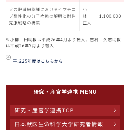
犬の肥満細胞腫におけるイマチニ
小
ブ耐性化の分子病態の解明と耐性
林
1,100,000
克服戦略の構築
正人
※小柳 円助教は平成26年4月より転入、吉村 久志助教
は平成26年7月より転入
平成25年度はこちらから
研究・産官学連携 MENU
研究・産官学連携TOP
日本獣医生命科学大学研究者情報