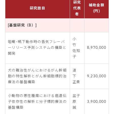
研究
補助金額
研究題目
代表
(円)
者
[基盤研究（B）]
小
咀嚼･嚥下動作時の香気フレーバ
竹
ーリリース予測システムの構築と
8,970,000
佐知
開発
子
犬の難治性がんにおけるがん幹細
道
胞の特性解析とがん幹細胞標的治
下
9,230,000
療法の基盤構築
正貴
小動物の悪性腫瘍における癌遺伝
盆子
子依存性の解析と分子標的療法の
原
3,900,000
基盤構築
誠