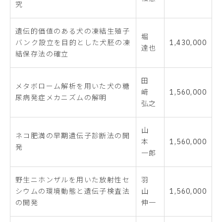
究
遺伝的価値のある犬の凍結生殖子
堀
バンク設立を目的とした犬胚の凍
1,430,000
達也
結保存法の確立
田
メタボローム解析を用いた犬の糖
﨑
1,560,000
尿病発症メカニズムの解明
弘之
山
ネコ肥満の早期遺伝子診断法の開
本
1,560,000
発
一郎
野生ニホンザルを用いた放射性セ
羽
シウムの環境動態と遺伝子検査法
山
1,560,000
の開発
伸一