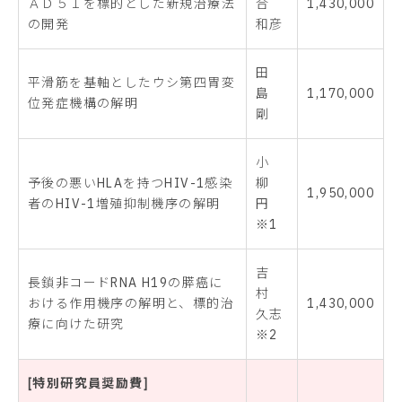
ＡＤ５１を標的とした新規治療法
合
1,430,000
の開発
和彦
田
平滑筋を基軸としたウシ第四胃変
島
1,170,000
位発症機構の解明
剛
小
予後の悪いHLAを持つHIV-1感染
柳
1,950,000
者のHIV-1増殖抑制機序の解明
円
※1
吉
長鎖非コードRNA H19の膵癌に
村
おける作用機序の解明と、標的治
1,430,000
久志
療に向けた研究
※2
[特別研究員奨励費]