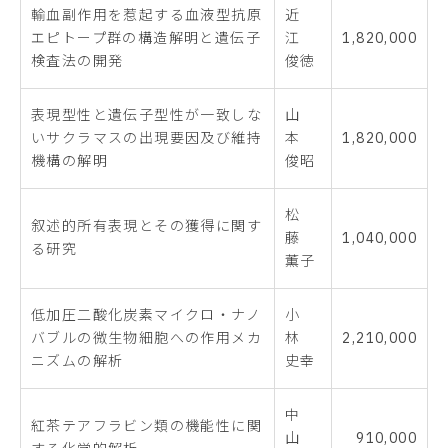
輸血副作用を惹起する血液型抗原
近
エピトープ群の構造解明と遺伝子
江
1,820,000
検査法の開発
俊徳
表現型性と遺伝子型性が一致しな
山
いサクラマスの出現要因及び維持
本
1,820,000
機構の解明
俊昭
松
叙述的所有表現とその獲得に関す
藤
1,040,000
る研究
薫子
低加圧二酸化炭素マイクロ・ナノ
小
バブルの微生物細胞への作用メカ
林
2,210,000
ニズムの解析
史幸
中
紅茶テアフラビン類の機能性に関
山
910,000