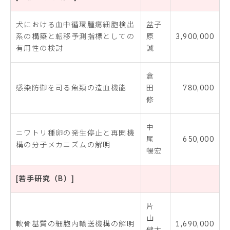
犬における血中循環腫瘍細胞検出
盆子
系の構築と転移予測指標としての
原
3,900,000
有用性の検討
誠
倉
感染防御を司る魚類の造血機能
田
780,000
修
中
ニワトリ種卵の発生停止と再開機
尾
650,000
構の分子メカニズムの解明
暢宏
[若手研究（B）]
片
山
軟骨基質の細胞内輸送機構の解明
1,690,000
健太