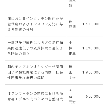
郎
猫におけるインクレチン関連薬が
森
糖代謝およびインスリン分泌に与
1,430,000
昭博
える影響の検討
一塩基多型解析による犬の潜在精
小
巣関連遺伝子の変異探索と遺伝子
林
1,170,000
診断法の確立
正典
脳内モノアミンオキシダーゼ調節
樺
因子の機能異常による情動、社会
山
1,950,000
性障害発症機構の解明
実幸
大
オランウータンの前肢における筋
石
650,000
骨格モデル作成のための基盤研究
元治