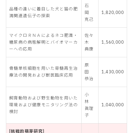
石
品種の違いに着目した犬と猫の肥
岡
1,820,000
満関連遺伝子の探索
克己
マイクロＲＮＡによるネコ肥満・
佐々
糖尿病の病態解明とバイオマーカ
木
1,560,000
ーへの応用
典康
原
骨髄単核細胞を用いた脊髄再生治
田
1,430,000
療法の開発および獣医臨床応用
恭治
小
飼育動物および野生動物を用いた
林
環境および健康モニタリング法の
1,040,000
眞理
検討
子
[挑戦的萌芽研究]