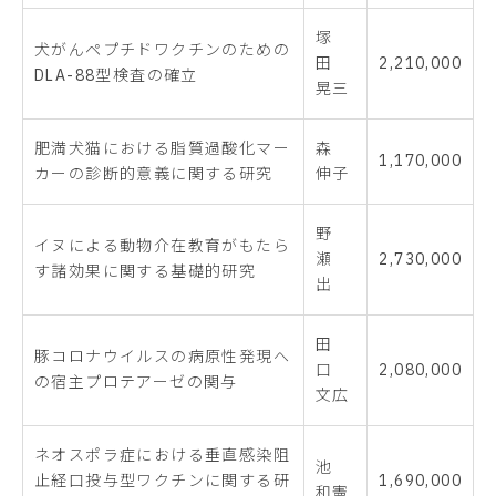
塚
犬がんペプチドワクチンのための
田
2,210,000
DLA-88型検査の確立
晃三
肥満犬猫における脂質過酸化マー
森
1,170,000
カーの診断的意義に関する研究
伸子
野
イヌによる動物介在教育がもたら
瀬
2,730,000
す諸効果に関する基礎的研究
出
田
豚コロナウイルスの病原性発現へ
口
2,080,000
の宿主プロテアーゼの関与
文広
ネオスポラ症における垂直感染阻
池
止経口投与型ワクチンに関する研
1,690,000
和憲