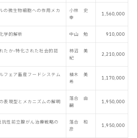
ルの微生物細胞への作用メカ
小林 史
1,560,000
幸
化学的解析
中山 勉
910,000
れたか-特化された社会的認
柿沼 美
2,210,000
紀
ルフェア畜産フードシステム
植木 美
1,170,000
希
落合 由
の表現型とメカニズムの解明
1,950,000
嗣
療法抵抗性前立腺がん治療戦略の
落合 和
1,950,000
彦