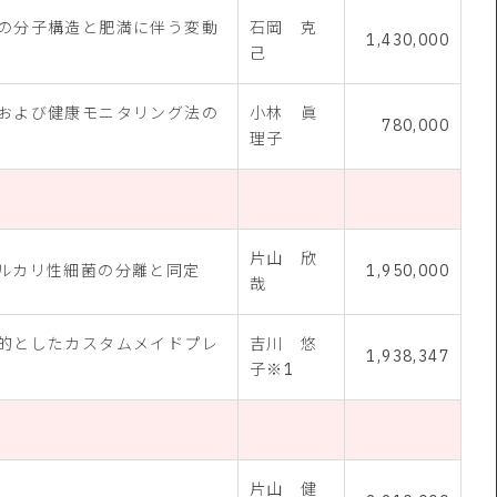
の分子構造と肥満に伴う変動
石岡 克
1,430,000
己
および健康モニタリング法の
小林 眞
780,000
理子
片山 欣
ルカリ性細菌の分離と同定
1,950,000
哉
的としたカスタムメイドプレ
吉川 悠
1,938,347
子※1
片山 健