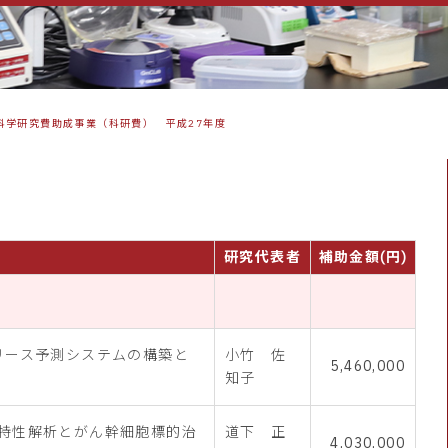
科学研究費助成事業（科研費） 平成27年度
目
研究代表者
補助金額(円)
リース予測システムの構築と
小竹 佐
5,460,000
知子
特性解析とがん幹細胞標的治
道下 正
4,030,000