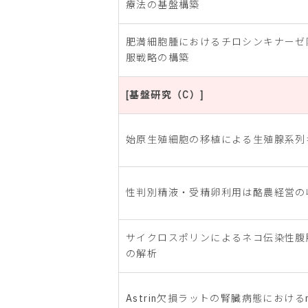
療法の基盤構築
肥満細胞腫におけるチロシンキナーゼ
服戦略の構築
[基盤研究（C）]
始原生殖細胞の移植による生殖腺系列
性判別精液・受精卵利用は酪農経営の
サイクロスポリンによるネコ伝染性腹
の解析
Astrin欠損ラットの腎臓病態における