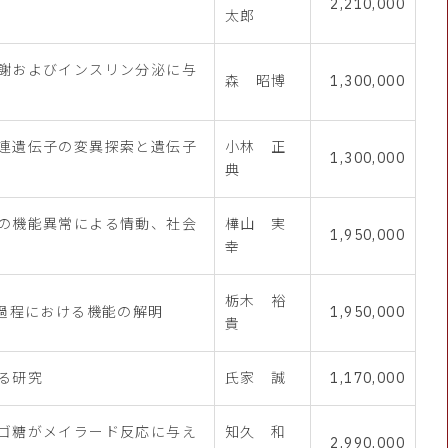
2,210,000
太郎
謝およびインスリン分泌に与
森 昭博
1,300,000
連遺伝子の変異探索と遺伝子
小林 正
1,300,000
典
の機能異常による情動、社会
樺山 実
1,950,000
幸
栃木 裕
築過程における機能の解明
1,950,000
貴
る研究
氏家 誠
1,170,000
ゴ糖がメイラード反応に与え
知久 和
2,990,000