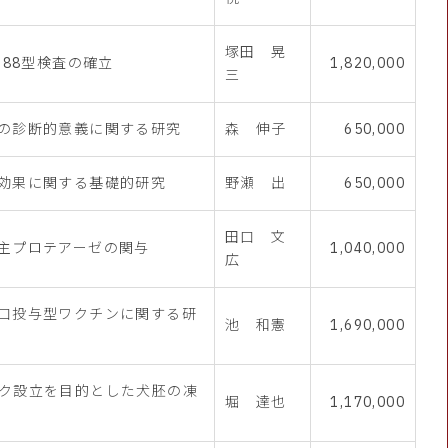
塚田 晃
-88型検査の確立
1,820,000
三
の診断的意義に関する研究
森 伸子
650,000
効果に関する基礎的研究
野瀬 出
650,000
田口 文
主プロテアーゼの関与
1,040,000
広
口投与型ワクチンに関する研
池 和憲
1,690,000
ク設立を目的とした犬胚の凍
堀 達也
1,170,000