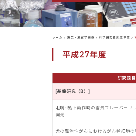
ホーム
>
研究・産官学連携
>
科学研究費助成事業
>
平成27年度
研究題
[基盤研究（B）]
咀嚼･嚥下動作時の香気フレーバーリ
開発
犬の難治性がんにおけるがん幹細胞の