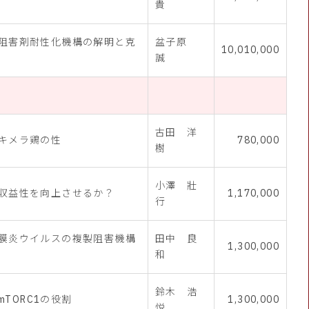
貴
阻害剤耐性化機構の解明と克
盆子原
10,010,000
誠
古田 洋
キメラ鶏の性
780,000
樹
小澤 壯
収益性を向上させるか？
1,170,000
行
膜炎ウイルスの複製阻害機構
田中 良
1,300,000
和
鈴木 浩
mTORC1の役割
1,300,000
悦