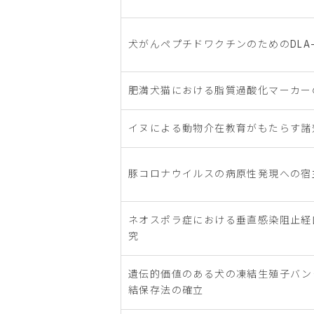
犬がんペプチドワクチンのためのDLA
肥満犬猫における脂質過酸化マーカー
イヌによる動物介在教育がもたらす諸
豚コロナウイルスの病原性発現への宿
ネオスポラ症における垂直感染阻止経
究
遺伝的価値のある犬の凍結生殖子バン
結保存法の確立