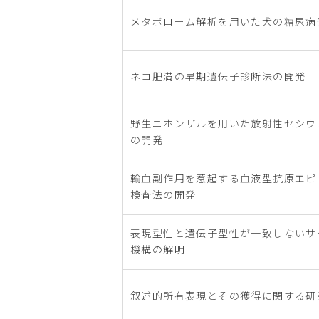
メタボローム解析を用いた犬の糖尿病
ネコ肥満の早期遺伝子診断法の開発
野生ニホンザルを用いた放射性セシウ
の開発
輸血副作用を惹起する血液型抗原エピ
検査法の開発
表現型性と遺伝子型性が一致しないサ
機構の解明
叙述的所有表現とその獲得に関する研