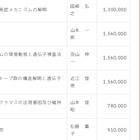
田﨑 弘
発症メカニズムの解明
1,300,000
之
山本 一
1,560,000
郎
ムの環境動態と遺伝子検査法
羽山 伸
1,560,000
一
トープ群の構造解明と遺伝子
近江 俊
1,560,000
徳
クラマスの出現要因及び維持
山本 俊
780,000
昭
松藤 薫
究
910,000
子