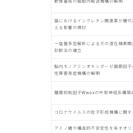
軟骨基質の細胞内輸送機構の解明
猫におけるインクレチン関連薬が糖代
える影響の検討
一塩基多型解析による犬の潜在精巣関
診断法の確立
脳内モノアミンオキシダーゼ調節因子
性障害発症機構の解明
腫瘍抑制因子Wwoxの中枢神経系構
コロナウイルスの粒子形成機構に関す
アミノ糖や構造的不安定性を有すオリ