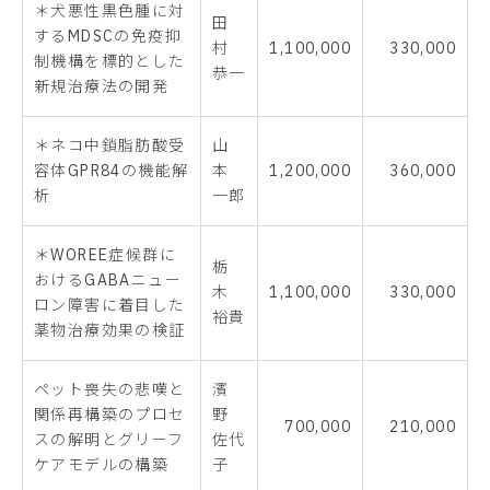
＊犬悪性黒色腫に対
田
するMDSCの免疫抑
村
1,100,000
330,000
制機構を標的とした
恭一
新規治療法の開発
＊ネコ中鎖脂肪酸受
山
容体GPR84の機能解
本
1,200,000
360,000
析
一郎
＊WOREE症候群に
栃
おけるGABAニュー
木
1,100,000
330,000
ロン障害に着目した
裕貴
薬物治療効果の検証
ペット喪失の悲嘆と
濱
関係再構築のプロセ
野
700,000
210,000
スの解明とグリーフ
佐代
ケアモデルの構築
子