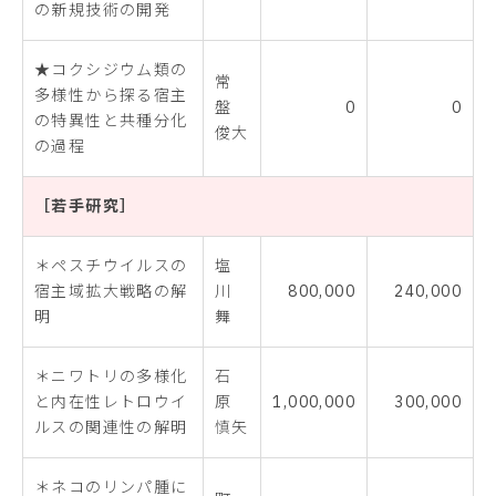
の新規技術の開発
★コクシジウム類の
常
多様性から探る宿主
盤
0
0
の特異性と共種分化
俊大
の過程
［若手研究］
＊ペスチウイルスの
塩
宿主域拡大戦略の解
川
800,000
240,000
明
舞
＊ニワトリの多様化
石
と内在性レトロウイ
原
1,000,000
300,000
ルスの関連性の解明
慎矢
＊ネコのリンパ腫に