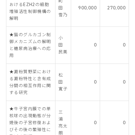
町
おけるEZH2の細胞
田
900,000
270,000
増殖活性制御機構の
雪乃
解明
★猫のグルカゴン制
小
御メカニズムの解明
田
0
0
と糖尿病治療への応
民美
用
★澱粉質野菜におけ
松
る澱粉特性と含有成
田
0
0
分間の相互作用に関
寛子
する研究
★牛子宮内膜での単
三
核球の出現動態が分
浦
娩後の子宮修復およ
0
0
亮太
びその後の繁殖性に
朗