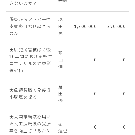
さないのか？
腸炎からアトピー性
塚
皮膚炎はなぜ起きる
田
1,300,000
390,000
のか
晃三
★原発災害被ばく後
羽
10年間における野生
山
0
0
ニホンザルの健康影
伸一
響評価
倉
★魚類脾臓の免疫微
田
0
0
小環境を探る
修
★犬凍結精液を用い
た人工授精後の受胎
堀
0
0
率を向上させるため
達也