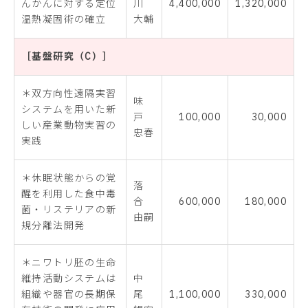
んかんに対する定位
川
4,400,000
1,320,000
温熱凝固術の確立
大輔
［基盤研究（C）］
＊双方向性遠隔実習
味
システムを用いた新
戸
100,000
30,000
しい産業動物実習の
忠春
実践
＊休眠状態からの覚
落
醒を利用した食中毒
合
600,000
180,000
菌・リステリアの新
由嗣
規分離法開発
＊ニワトリ胚の生命
維持活動システムは
中
組織や器官の長期保
尾
1,100,000
330,000