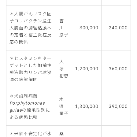
＊大腸がんリスク因
子コリバクチン産生
吉
大腸菌の腸管粘膜へ
川
800,000
240,000
の定着と宿主炎症反
悠子
応の関係
＊ヒスタミンをター
大
ゲットとした加齢性
塚
1,200,000
360,000
唾液腺内リンパ球浸
裕忠
潤の病態解明
＊犬歯周病菌
木
Porphylomonas
邊
1,300,000
390,000
gulae
の線毛型別に
量子
よる病態比較
＊米価不安定化が水
桑