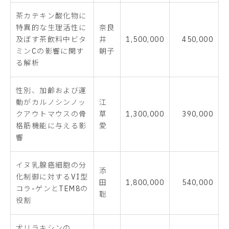
茶カテキン酸化物に
特異的な生理活性に
奈良
及ぼす茶飲料中ビタ
井
1,500,000
450,000
ミンCの影響に関す
朝子
る解析
性別、加齢および運
動がカルノシンノッ
江
クアウトマウスの骨
草
1,300,000
390,000
格筋機能に与える影
愛
響
イヌ乳腺癌細胞の分
添
化制御に対するVI型
田
1,800,000
540,000
コラ-ゲンとTEM8の
聡
役割
犬リラキシンの