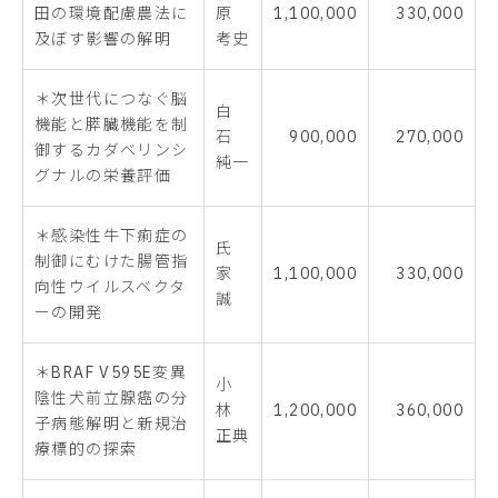
田の環境配慮農法に
原
1,100,000
330,000
及ぼす影響の解明
考史
＊次世代につなぐ脳
白
機能と膵臓機能を制
石
900,000
270,000
御するカダベリンシ
純一
グナルの栄養評価
＊感染性牛下痢症の
氏
制御にむけた腸管指
家
1,100,000
330,000
向性ウイルスベクタ
誠
ーの開発
＊BRAF V595E変異
小
陰性犬前立腺癌の分
林
1,200,000
360,000
子病態解明と新規治
正典
療標的の探索