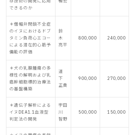
存技術の開発に応用
暢宏
できるのか
＊僧帽弁閉鎖不全症
のイヌにおけるドブ
鈴
タミン負荷心エコー
木
800,000
240,000
による潜在的心筋予
亮平
備能の評価
＊犬の乳腺腫瘍の多
道
様性の解明および乳
下
900,000
270,000
癌幹細胞標的治療法
正貴
の基盤構築
＊遺伝子解析による
宇田
イヌDEA1.1血液型
川
500,000
150,000
判定法の開発
智野