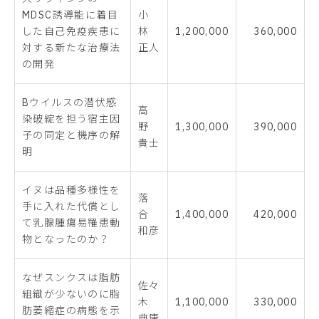
MDSC誘導能に着目
小
した自己免疫疾患に
林
1,200,000
360,000
対する新たな治療法
正人
の開発
Bウイルスの潜伏感
高
染破綻を担う宿主因
野
1,300,000
390,000
子の同定と機序の解
貴士
明
イヌは品種多様性を
落
手に入れた代償とし
合
1,400,000
420,000
て乳腺腫瘍易罹患動
和彦
物となったのか？
なぜスンクスは脂肪
佐々
組織が少ないのに脂
木
1,100,000
330,000
肪萎縮症の病態を示
典康