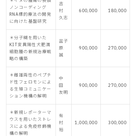
＊イヌの腫瘍の長鎖
吉
ノンコーディング
村
600,000
180,000
RNA標的療法の開発
久志
に向けた基盤研究
＊分子糊を用いた
盆子
KIT変異陽性犬肥満
原
900,000
270,000
細胞腫の新規治療戦
誠
略の構築
＊雌雄両性のペプチ
中
ド性フェロモンによ
田
900,000
270,000
る生殖コミュニケー
友明
ション機構の解明
＊新規レポーターマ
有
ウスを用いたストレ
村
1,000,000
300,000
スによる免疫修飾機
裕
構の解明