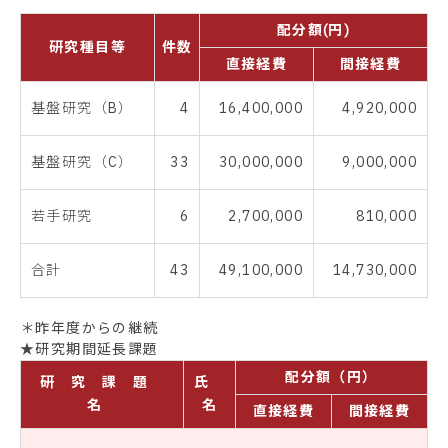
配分額(円)
研究種目等
件数
直接経費
間接経費
基盤研究（B）
4
16,400,000
4,920,000
基盤研究（C）
33
30,000,000
9,000,000
若手研究
6
2,700,000
810,000
合計
43
49,100,000
14,730,000
＊昨年度からの継続
★研究期間延長課題
配分額（円）
研 究 課 題
氏
名
名
直接経費
間接経費