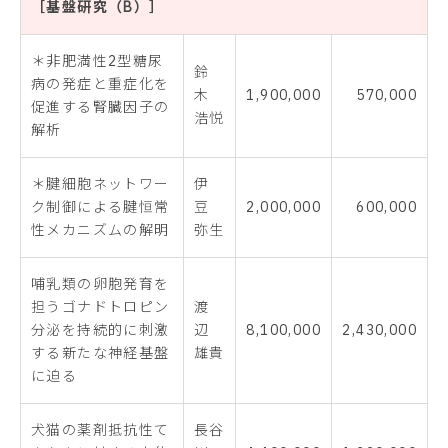
［基盤研究（B）］
＊非肥満性2型糖尿
鈴
病の発症と重症化を
木
1,900,000
570,000
促進する腎臓因子の
浩悦
解析
＊腱細胞ネットワー
伊
ク制御による腱恒常
豆
2,000,000
600,000
性メカニズムの解明
弥生
哺乳類の卵胞発育を
担うゴナドトロピン
渡
分泌を持続的に刺激
辺
8,100,000
2,430,000
する新たな神経基盤
雄貴
に迫る
犬猫の薬剤抵抗性て
長谷