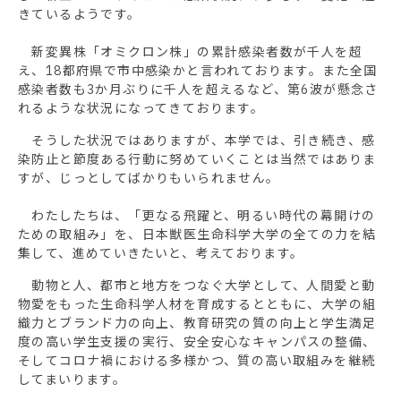
きているようです。
新変異株「オミクロン株」の累計感染者数が千人を超
え、18都府県で市中感染かと言われております。また全国
感染者数も3か月ぶりに千人を超えるなど、第6波が懸念さ
れるような状況になってきております。
そうした状況ではありますが、本学では、引き続き、感
染防止と節度ある行動に努めていくことは当然ではありま
すが、じっとしてばかりもいられません。
わたしたちは、「更なる飛躍と、明るい時代の幕開けの
ための取組み」を、日本獣医生命科学大学の全ての力を結
集して、進めていきたいと、考えております。
動物と人、都市と地方をつなぐ大学として、人間愛と動
物愛をもった生命科学人材を育成するとともに、大学の組
織力とブランド力の向上、教育研究の質の向上と学生満足
度の高い学生支援の実行、安全安心なキャンパスの整備、
そしてコロナ禍における多様かつ、質の高い取組みを継続
してまいります。