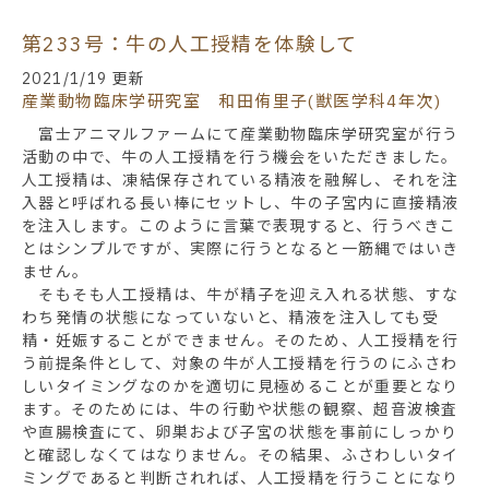
第233号：牛の人工授精を体験して
2021/1/19 更新
産業動物臨床学研究室 和田侑里子(獣医学科4年次)
富士アニマルファームにて産業動物臨床学研究室が行う
活動の中で、牛の人工授精を行う機会をいただきました。
人工授精は、凍結保存されている精液を融解し、それを注
入器と呼ばれる長い棒にセットし、牛の子宮内に直接精液
を注入します。このように言葉で表現すると、行うべきこ
とはシンプルですが、実際に行うとなると一筋縄ではいき
ません。
そもそも人工授精は、牛が精子を迎え入れる状態、すな
わち発情の状態になっていないと、精液を注入しても受
精・妊娠することができません。そのため、人工授精を行
う前提条件として、対象の牛が人工授精を行うのにふさわ
しいタイミングなのかを適切に見極めることが重要となり
ます。そのためには、牛の行動や状態の観察、超音波検査
や直腸検査にて、卵巣および子宮の状態を事前にしっかり
と確認しなくてはなりません。その結果、ふさわしいタイ
ミングであると判断されれば、人工授精を行うことになり