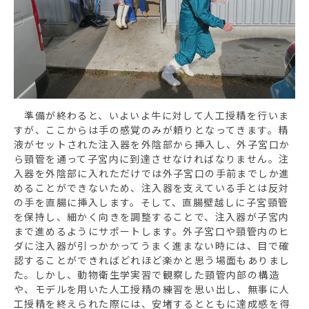
準備が終わると、いよいよ牛に対して人工授精を行いま
すが、ここからは手の感覚のみが頼りとなってきます。精
液がセットされた注入器を外陰部から挿入し、外子宮口か
ら頸管を通って子宮内に到達させなければなりません。注
入器を外陰部に入れただけでは外子宮口の手前までしか進
めることができないため、注入器を支えている手とは反対
の手を直腸に挿入します。そして、直腸壁越しに子宮頸管
を保持し、細かく向きを調整することで、注入器が子宮内
まで進めるようにサポートします。外子宮口や頸管内のヒ
ダに注入器が引っかかってうまく進まない時には、目で確
認することができればどれほど楽かと思う場面もありまし
た。しかし、動物衛生学実習で観察した頸管内部の構造
や、モデルを用いた人工授精の練習を思い出し、無事に人
工授精を終えられた際には、安堵するとともに達成感を得