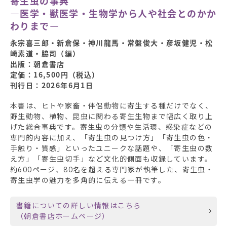
寄生虫の事典
―医学・獣医学・生物学から人や社会とのかか
わりまで―
永宗喜三郎・新倉保・神川龍馬・常盤俊大・彦坂健児・松
崎素道・脇司（編）
出版：朝倉書店
定価：16,500円（税込）
刊行日：2026年6月1日
本書は、ヒトや家畜・伴侶動物に寄生する種だけでなく、
野生動物、植物、昆虫に関わる寄生生物まで幅広く取り上
げた総合事典です。寄生虫の分類や生活環、感染症などの
専門的内容に加え、「寄生虫の見つけ方」「寄生虫の色・
手触り・質感」といったユニークな話題や、「寄生虫の数
え方」「寄生虫切手」など文化的側面も収録しています。
約600ページ、80名を超える専門家が執筆した、寄生虫・
寄生虫学の魅力を多角的に伝える一冊です。
書籍についての詳しい情報はこちら
（朝倉書店ホームページ）